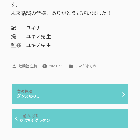
す。
未来循環の皆様、ありがとうございました！
記 ユキナ
撮 ユキノ先生
監修 ユキノ先生
投
カ
辻義塾 生徒
2020.9.8.
いただきもの
稿
テ
者:
ゴ
リ
投
ー:
次
次の投稿
稿
の
ダンスたのしー
投
ナ
稿:
ビ
前
前の投稿
ゲ
の
かぼちゃグラタン
投
ー
稿:
シ