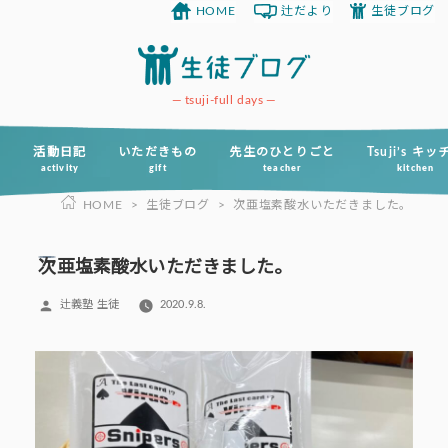
HOME
辻だより
生徒ブログ
コ
ン
テ
ン
tsuji-full days
ツ
へ
活動日記
いただきもの
先生のひとりごと
Tsuji’s キ
activity
gift
teacher
kitchen
ス
HOME
>
生徒ブログ
>
次亜塩素酸水いただきました。
キ
ッ
プ
次亜塩素酸水いただきました。
投
辻義塾 生徒
2020.9.8.
稿
者: