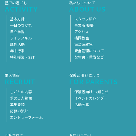
塾での過ごし
私たちについて
ACTIVITY
ABOUT US
基本方針
スタッフ紹介
一日のながれ
事業所 概要
自立学習
アクセス
ライフスキル
橋岡教室
課外活動
南草津教室
年中行事
安全管理について
特別授業・SST
契約書・重説など
求人情報
保護者用 辻だより
RECRUIT
FOR PARENTS
しごとの内容
保護者向け お知らせ
求める人物像
イベントカレンダー
募集要項
活動写真
応募の流れ
エントリーフォーム
活動ブログ
お問い合わせ