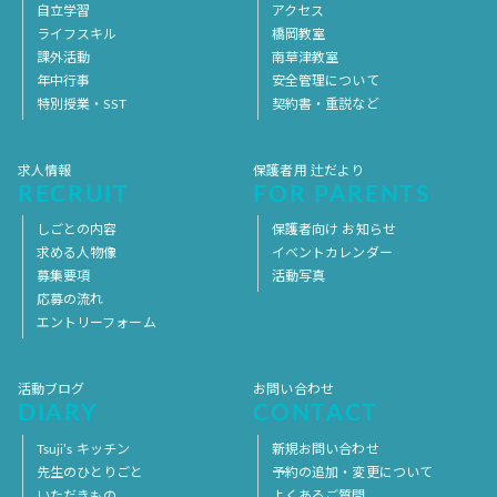
自立学習
アクセス
ライフスキル
橋岡教室
課外活動
南草津教室
年中行事
安全管理について
特別授業・SST
契約書・重説など
求人情報
保護者用 辻だより
RECRUIT
FOR PARENTS
しごとの内容
保護者向け お知らせ
求める人物像
イベントカレンダー
募集要項
活動写真
応募の流れ
エントリーフォーム
活動ブログ
お問い合わせ
DIARY
CONTACT
Tsuji’s キッチン
新規お問い合わせ
先生のひとりごと
予約の追加・変更について
いただきもの
よくあるご質問