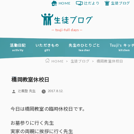
HOME
辻だより
生徒ブログ
コ
ン
テ
ン
tsuji-full days
ツ
へ
活動日記
いただきもの
先生のひとりごと
Tsuji’s キ
activity
gift
teacher
kitchen
ス
HOME
>
生徒ブログ
>
橋岡教室休校日
キ
ッ
プ
橋岡教室休校日
投
辻義塾 先生
2017.8.12.
稿
者:
今日は橋岡教室の臨時休校日です。
お墓参りに行く先生
実家の両親に挨拶に行く先生