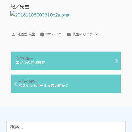
記／先生
投
カ
辻義塾 先生
2017.8.12.
先生のひとりごと
稿
テ
者:
ゴ
リ
投
ー:
次
次の投稿
稿
の
エノキの混ぜ納豆
投
ナ
稿:
ビ
前
前の投稿
ゲ
の
バスケットボールっぽい何か？
投
ー
稿:
シ
ョ
ン
検