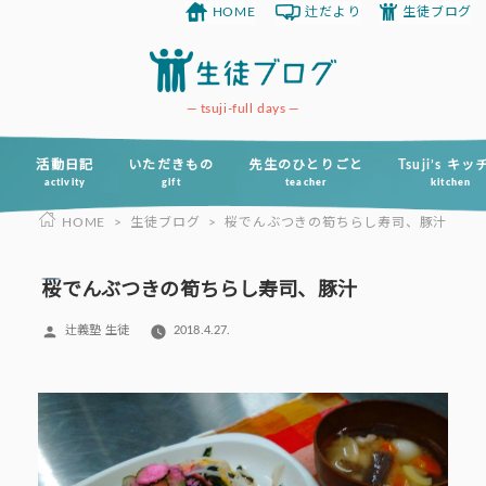
HOME
辻だより
生徒ブログ
コ
ン
テ
ン
tsuji-full days
ツ
へ
活動日記
いただきもの
先生のひとりごと
Tsuji’s キ
activity
gift
teacher
kitchen
ス
HOME
>
生徒ブログ
>
桜でんぶつきの筍ちらし寿司、豚汁
キ
ッ
プ
桜でんぶつきの筍ちらし寿司、豚汁
投
辻義塾 生徒
2018.4.27.
稿
者: