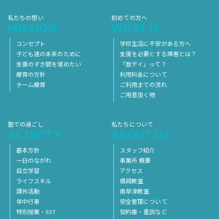
私たちの想い
初めての方へ
MISSION
WHAT IS
コンセプト
学校生活に不安がある方へ
子ども達の未来のために
支援を必要とする障害とは？
支援のすき間を埋めたい
「放デイ」って？
療育の方針
利用料金について
チーム療育
ご利用までの流れ
ご用意頂く物
塾での過ごし
私たちについて
ACTIVITY
ABOUT US
基本方針
スタッフ紹介
一日のながれ
事業所 概要
自立学習
アクセス
ライフスキル
橋岡教室
課外活動
南草津教室
年中行事
安全管理について
特別授業・SST
契約書・重説など