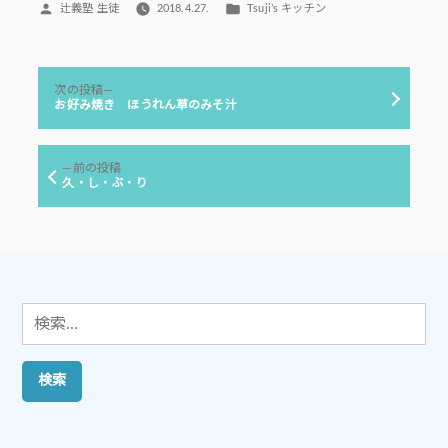
投
カ
辻義塾 生徒
2018.4.27.
Tsuji’s キッチン
稿
テ
者:
ゴ
リ
投
ー:
次
次の投稿
稿
の
お好み焼き ほうれん草のみそ汁
投
ナ
稿:
ビ
前
前の投稿
ゲ
の
久・し・ぶ・り
投
ー
稿:
シ
ョ
ン
検
索: