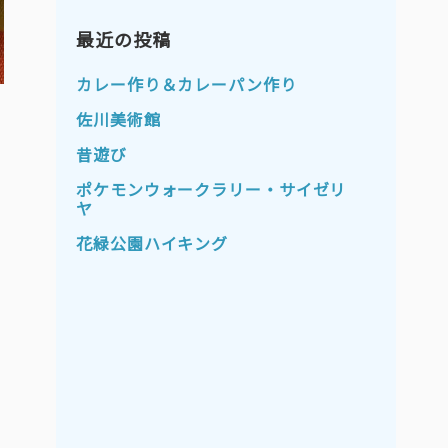
2023年11月
2023年10月
2023年9月
最近の投稿
2023年8月
2023年7月
2023年6月
カレー作り＆カレーパン作り
2023年5月
2023年4月
佐川美術館
2023年3月
2023年2月
昔遊び
2023年1月
2022年12月
ポケモンウォークラリー・サイゼリ
ヤ
2022年11月
2022年10月
花緑公園ハイキング
2022年9月
2022年8月
2022年7月
2022年6月
2022年5月
2022年4月
2022年3月
2022年2月
2022年1月
2021年12月
2021年11月
2021年10月