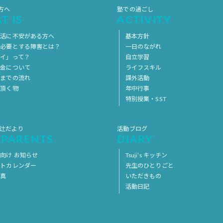
方へ
塾での過ごし
T IS
ACTIVITY
生活に不安がある方へ
基本方針
を必要とする障害とは？
一日のながれ
イ」って？
自立学習
料金について
ライフスキル
用までの流れ
課外活動
意頂く物
年中行事
特別授業・SST
 辻だより
活動ブログ
 PARENTS
DIARY
向け お知らせ
Tsuji’s キッチン
ントカレンダー
先生のひとりごと
写真
いただきもの
活動日記