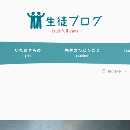
tsuji-full days
いただきもの
先生のひとりごと
Ts
gift
teacher
HOME
>