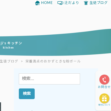
HOME
辻だより
生徒ブログ
uji’s キッチン
kitchen
生徒ブログ
>
栄養満点のおかずときな粉ボール
検
索:
お問合せ
寄付について