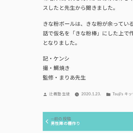
スしたと先生から聞きました。
きな粉ボールは、きな粉が余ってい
話で仮名を「きな粉棒」にした上で
となりました。
記・ケンシ
撮・鯛焼き
監修・まりあ先生
投
カ
辻義塾 生徒
2020.1.23.
Tsuji’s 
稿
テ
者:
ゴ
投
リ
前
前の投稿
ー:
稿
の
男性陣の棚作り
投
ナ
稿: