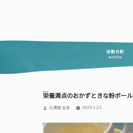
コ
ン
テ
ン
ツ
へ
活動日記
activity
ス
キ
ッ
プ
栄養満点のおかずときな粉ボール
投
辻義塾 生徒
2020.1.23.
稿
者: