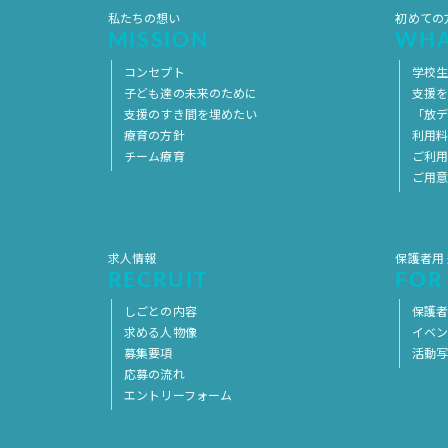
私たちの想い
初めての
MISSION
WHA
コンセプト
学校
子ども達の未来のために
支援
支援のすき間を埋めたい
「放デ
療育の方針
利用
チーム療育
ご利
ご用
求人情報
保護者用
RECRUIT
FOR
しごとの内容
保護者
求める人物像
イベ
募集要項
活動
応募の流れ
エントリーフォーム