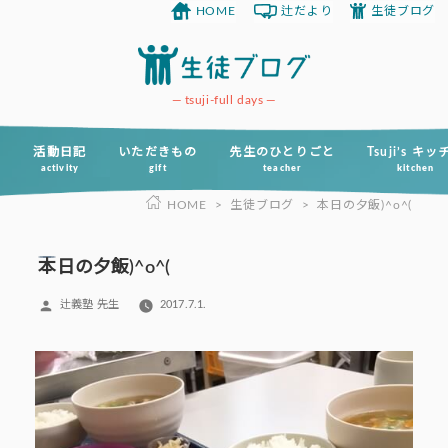
HOME
辻だより
生徒ブログ
コ
ン
テ
ン
tsuji-full days
ツ
へ
活動日記
いただきもの
先生のひとりごと
Tsuji’s キ
activity
gift
teacher
kitchen
ス
HOME
>
生徒ブログ
>
本日の夕飯)^o^(
キ
ッ
プ
本日の夕飯)^o^(
投
辻義塾 先生
2017.7.1.
稿
者: