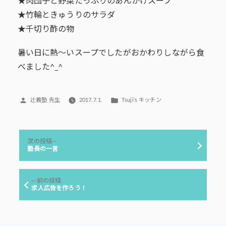
★肉団子と野菜たっぷりのあんかけスープ
★竹輪ときゅうりのサラダ
★千切り酢の物
暑い日に熱～いスープでしたがおかわりしながら食
べました^_^
投
カ
辻義塾 先生
2017.7.1.
Tsuji’s キッチン
稿
テ
者:
ゴ
リ
投
ー:
次
次の投稿
稿
の
塾長の一言
投
ナ
稿:
ビ
前
前の投稿
ゲ
の
求人広告を作ろう！
投
ー
稿:
シ
ョ