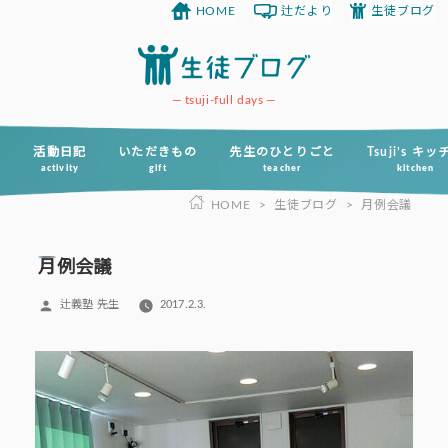
HOME
辻だより
生徒ブログ
コ
ン
テ
ン
tsuji-full days
ツ
へ
活動日記
いただきもの
先生のひとりごと
Tsuji’s キ
activity
gift
teacher
kitchen
ス
HOME
>
生徒ブログ
>
月例会議
キ
ッ
プ
月例会議
投
辻義塾 先生
2017.2.3.
稿
者: