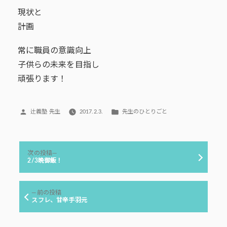
現状と
計画
常に職員の意識向上
子供らの未来を目指し
頑張ります！
投
カ
辻義塾 先生
2017.2.3.
先生のひとりごと
稿
テ
者:
ゴ
リ
投
ー:
次
次の投稿
稿
の
2/3晩御飯！
投
ナ
稿:
ビ
前
前の投稿
ゲ
の
スフレ、甘辛手羽元
投
ー
稿:
シ