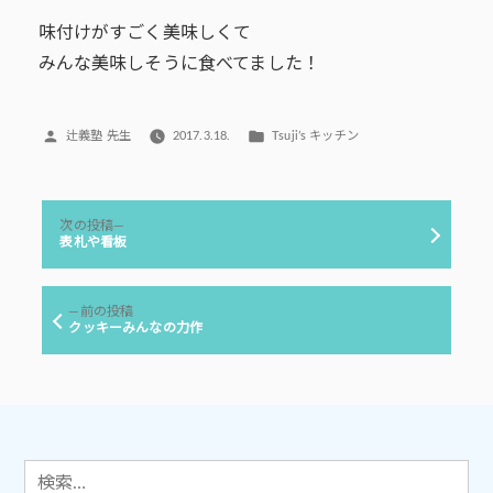
味付けがすごく美味しくて
みんな美味しそうに食べてました！
投
カ
辻義塾 先生
2017.3.18.
Tsuji’s キッチン
稿
テ
者:
ゴ
リ
投
ー:
次
次の投稿
稿
の
表札や看板
投
ナ
稿:
ビ
前
前の投稿
ゲ
の
クッキーみんなの力作
投
ー
稿:
シ
ョ
ン
検