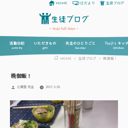
HOME
辻だより
生徒ブログ
コ
ン
テ
ン
tsuji-full days
ツ
へ
活動日記
いただきもの
先生のひとりごと
Tsuji’s キ
activity
gift
teacher
kitchen
ス
HOME
>
生徒ブログ
>
晩御飯！
キ
ッ
プ
晩御飯！
投
辻義塾 先生
2017.3.18.
稿
者: