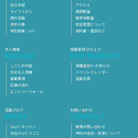
自立学習
アクセス
ライフスキル
橋岡教室
課外活動
南草津教室
年中行事
安全管理について
特別授業・SST
契約書・重説など
求人情報
保護者用 辻だより
RECRUIT
FOR PARENTS
しごとの内容
保護者向け お知らせ
求める人物像
イベントカレンダー
募集要項
活動写真
応募の流れ
エントリーフォーム
活動ブログ
お問い合わせ
DIARY
CONTACT
Tsuji’s キッチン
新規お問い合わせ
先生のひとりごと
予約の追加・変更について