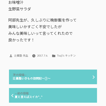
お味噌汁
生野菜サラダ
阿部先生が、久しぶりに晩御飯を作って
美味しいかすごく不安でしたが
みんな美味しいって言ってくれたので
良かったです！
投
カ
辻義塾 先生
2017.7.6.
Tsuji’s キッチン
稿
テ
者:
ゴ
リ
投
ー:
次
次の投稿
稿
の
辻義塾いきもの訪問記～③～
投
ナ
稿:
ビ
前
前の投稿
ゲ
の
夏と言えばスイカ^_^
投
ー
稿: