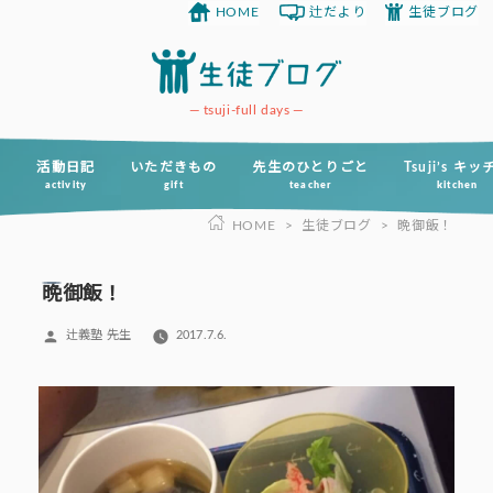
HOME
辻だより
生徒ブログ
コ
ン
テ
ン
tsuji-full days
ツ
へ
活動日記
いただきもの
先生のひとりごと
Tsuji’s キ
activity
gift
teacher
kitchen
ス
HOME
>
生徒ブログ
>
晩御飯！
キ
ッ
プ
晩御飯！
投
辻義塾 先生
2017.7.6.
稿
者: