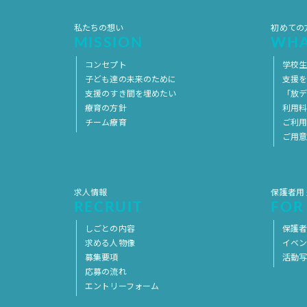
私たちの想い
初めての
MISSION
WHA
コンセプト
学校
子ども達の未来のために
支援
支援のすき間を埋めたい
「放デ
療育の方針
利用
チーム療育
ご利
ご用
求人情報
保護者用
RECRUIT
FOR
しごとの内容
保護者
求める人物像
イベ
募集要項
活動
応募の流れ
エントリーフォーム