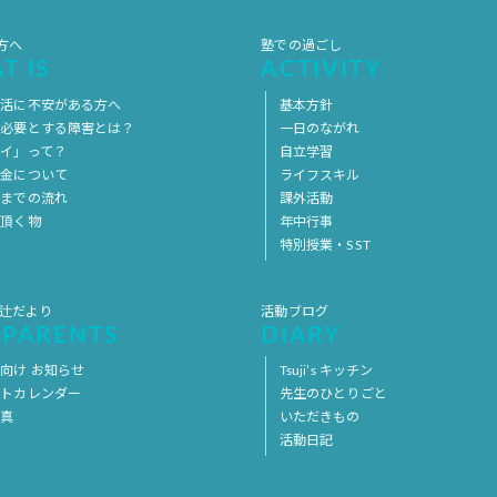
方へ
塾での過ごし
T IS
ACTIVITY
生活に不安がある方へ
基本方針
を必要とする障害とは？
一日のながれ
イ」って？
自立学習
料金について
ライフスキル
用までの流れ
課外活動
意頂く物
年中行事
特別授業・SST
 辻だより
活動ブログ
 PARENTS
DIARY
向け お知らせ
Tsuji’s キッチン
ントカレンダー
先生のひとりごと
写真
いただきもの
活動日記