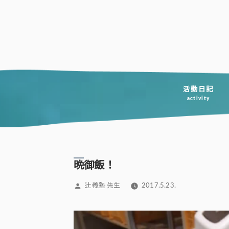
コ
ン
テ
ン
ツ
へ
活動日記
activity
ス
キ
ッ
プ
晩御飯！
投
辻義塾 先生
2017.5.23.
稿
者: