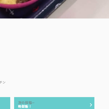
で
キッチン
次
次の投稿
の
晩御飯！