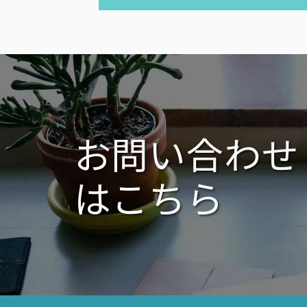
投
ナ
稿:
ビ
ゲ
ー
シ
ョ
ン
お問い合わせ
はこちら