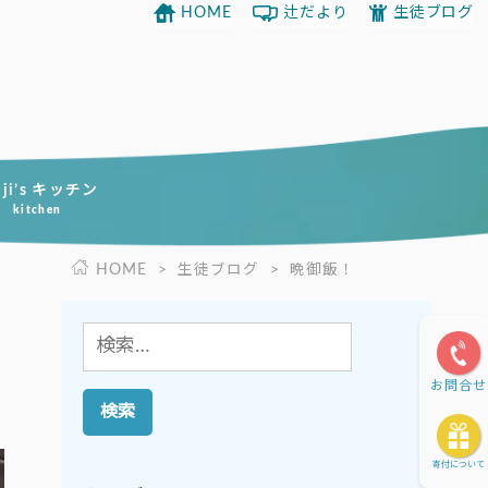
HOME
辻だより
生徒ブログ
uji’s キッチン
kitchen
HOME
>
生徒ブログ
>
晩御飯！
検
索:
お問合せ
寄付について