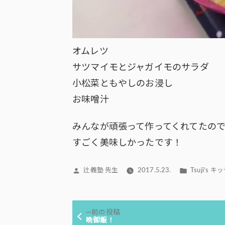
オムレツ
サツマイモとジャガイモのサラダ
小松菜ともやしのお浸し
お味噌汁
みんなが頑張って作ってくれてたの
すごく美味しかったです！
投
カ
辻義塾 先生
2017.5.23.
Tsuji’s 
稿
テ
者:
ゴ
投
リ
前
前の投稿
ー:
稿
の
晩御飯！