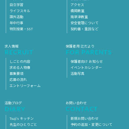
自立学習
アクセス
ライフスキル
橋岡教室
課外活動
南草津教室
年中行事
安全管理について
特別授業・SST
契約書・重説など
求人情報
保護者用 辻だより
RECRUIT
FOR PARENTS
しごとの内容
保護者向け お知らせ
求める人物像
イベントカレンダー
募集要項
活動写真
応募の流れ
エントリーフォーム
活動ブログ
お問い合わせ
DIARY
CONTACT
Tsuji’s キッチン
新規お問い合わせ
先生のひとりごと
予約の追加・変更について