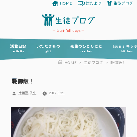
HOME
辻だより
生徒ブログ
コ
ン
テ
ン
tsuji-full days
ツ
へ
活動日記
いただきもの
先生のひとりごと
Tsuji’s キ
activity
gift
teacher
kitchen
ス
HOME
>
生徒ブログ
>
晩御飯！
キ
ッ
プ
晩御飯！
投
辻義塾 先生
2017.5.21.
稿
者: