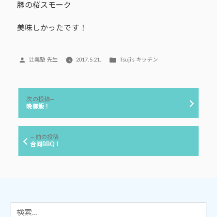
豚の桜スモーク
美味しかったです！
投
カ
辻義塾 先生
2017.5.21.
Tsuji’s キッチン
稿
テ
者:
ゴ
リ
投
ー:
次
次の投稿
稿
の
晩御飯！
投
ナ
稿:
ビ
前
前の投稿
ゲ
の
合同BBQ！
投
ー
稿:
シ
ョ
ン
検