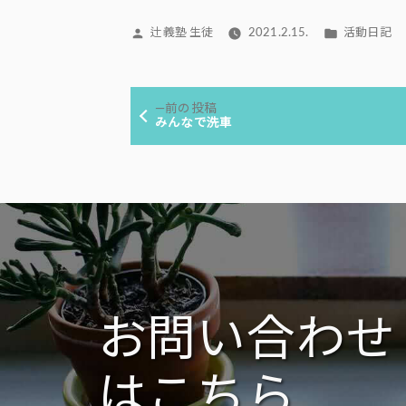
投
カ
辻義塾 生徒
2021.2.15.
活動日記
稿
テ
者:
ゴ
投
リ
前
前の投稿
ー:
稿
の
みんなで洗車
投
ナ
稿:
ビ
ゲ
ー
シ
ョ
ン
お問い合わせ
はこちら