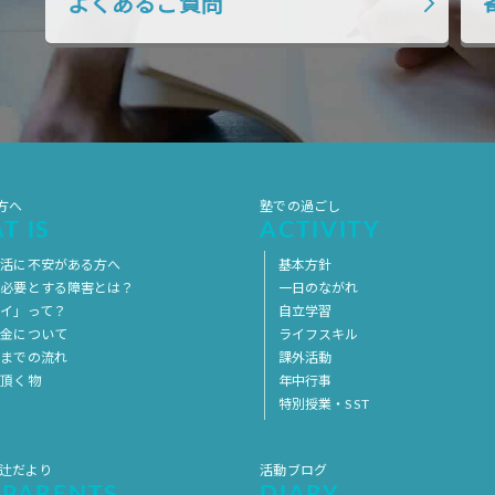
よくあるご質問
方へ
塾での過ごし
T IS
ACTIVITY
生活に不安がある方へ
基本方針
を必要とする障害とは？
一日のながれ
イ」って？
自立学習
料金について
ライフスキル
用までの流れ
課外活動
意頂く物
年中行事
特別授業・SST
 辻だより
活動ブログ
 PARENTS
DIARY