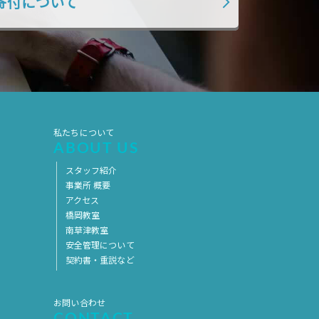
寄付について
2019年7月
2019年6月
2019年5月
2019年4月
2019年3月
2019年2月
2019年1月
2018年12月
2018年11月
2018年10月
私たちについて
2018年9月
2018年8月
ABOUT US
2018年7月
2018年6月
スタッフ紹介
事業所 概要
2018年5月
2018年4月
アクセス
2018年3月
2018年2月
橋岡教室
南草津教室
2018年1月
2017年12月
安全管理について
契約書・重説など
2017年11月
2017年10月
2017年9月
2017年8月
お問い合わせ
2017年7月
2017年6月
CONTACT