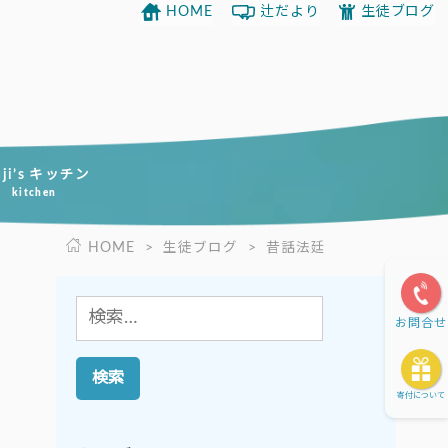
HOME
辻だより
生徒ブログ
uji’s キッチン
kitchen
HOME
>
生徒ブログ
>
昔話法廷
検
お問合せ
索:
寄付について