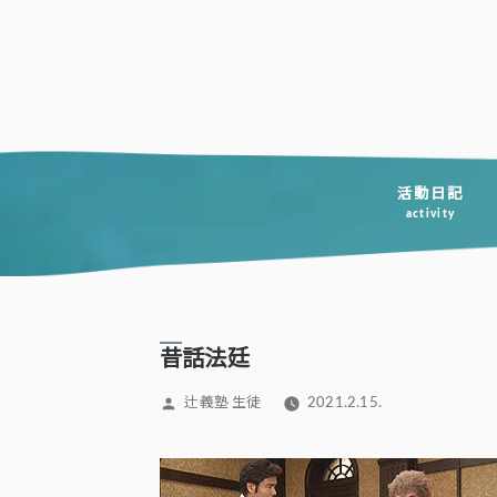
コ
ン
テ
ン
ツ
へ
活動日記
activity
ス
キ
ッ
プ
昔話法廷
投
辻義塾 生徒
2021.2.15.
稿
者: