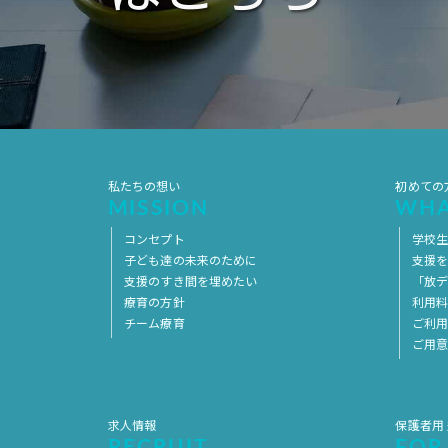
私たちの想い
初めての
MISSION
WHA
コンセプト
学校
子ども達の未来のために
支援
支援のすき間を埋めたい
「放デ
療育の方針
利用
チーム療育
ご利
ご用
求人情報
保護者用
RECRUIT
FOR