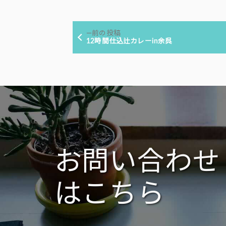
稿
テ
者:
ゴ
投
リ
前
前の投稿
ー:
稿
の
12時間仕込辻カレーin余呉
投
ナ
稿:
ビ
ゲ
ー
シ
ョ
ン
お問い合わせ
はこちら