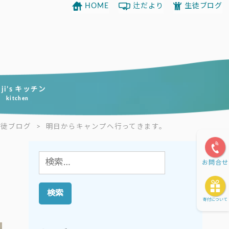
HOME
辻だより
生徒ブログ
uji’s キッチン
kitchen
生徒ブログ
>
明日からキャンプへ行ってきます。
検
お問合せ
索:
寄付について