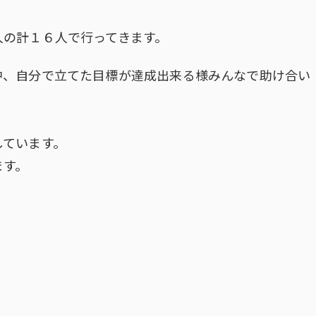
人の計１６人で行ってきます。
中、自分で立てた目標が達成出来る様みんなで助け合い
。
しています。
ます。