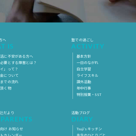
方へ
塾での過ごし
T IS
ACTIVITY
生活に不安がある方へ
基本方針
を必要とする障害とは？
一日のながれ
イ」って？
自立学習
料金について
ライフスキル
用までの流れ
課外活動
意頂く物
年中行事
特別授業・SST
 辻だより
活動ブログ
 PARENTS
DIARY
向け お知らせ
Tsuji’s キッチン
ントカレンダー
先生のひとりごと