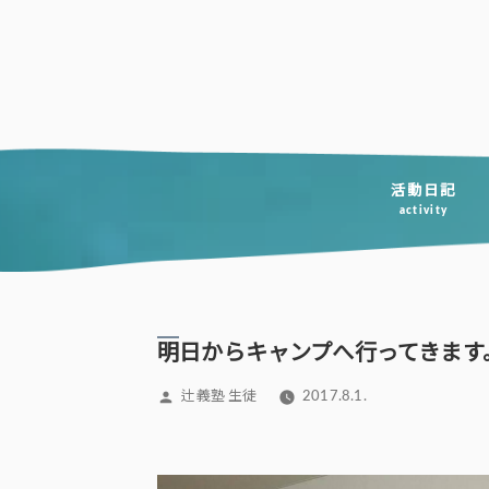
コ
ン
テ
ン
ツ
へ
活動日記
activity
ス
キ
ッ
プ
明日からキャンプへ行ってきます
投
辻義塾 生徒
2017.8.1.
稿
者: