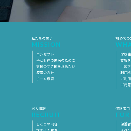
私たちの想い
初めての
MISSION
WHA
コンセプト
学校
子ども達の未来のために
支援
支援のすき間を埋めたい
「放デ
療育の方針
利用
チーム療育
ご利
ご用
求人情報
保護者用
RECRUIT
FOR
しごとの内容
保護者
求める人物像
イベ