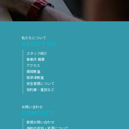
2019年7月
2019年6月
2019年5月
2019年4月
2019年3月
2019年2月
2019年1月
2018年12月
私たちについて
ABOUT US
2018年11月
2018年10月
スタッフ紹介
2018年9月
2018年8月
事業所 概要
アクセス
2018年7月
2018年6月
橋岡教室
2018年5月
2018年4月
南草津教室
安全管理について
2018年3月
2018年2月
契約書・重説など
2018年1月
2017年12月
2017年11月
2017年10月
お問い合わせ
CONTACT
2017年9月
2017年8月
新規お問い合わせ
2017年7月
2017年6月
予約の追加・変更について