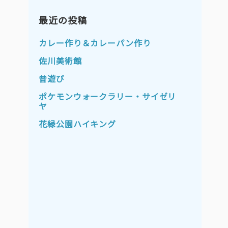
2023年11月
2023年10月
2023年9月
最近の投稿
2023年8月
2023年7月
2023年6月
カレー作り＆カレーパン作り
2023年5月
2023年4月
佐川美術館
2023年3月
2023年2月
昔遊び
2023年1月
2022年12月
ポケモンウォークラリー・サイゼリ
ヤ
2022年11月
2022年10月
花緑公園ハイキング
2022年9月
2022年8月
2022年7月
2022年6月
2022年5月
2022年4月
2022年3月
2022年2月
2022年1月
2021年12月
2021年11月
2021年10月