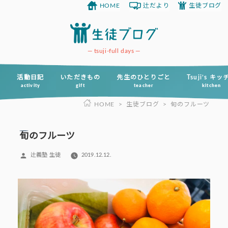
HOME
辻だより
生徒ブログ
コ
ン
テ
ン
tsuji-full days
ツ
へ
活動日記
いただきもの
先生のひとりごと
Tsuji’s キ
activity
gift
teacher
kitchen
ス
HOME
>
生徒ブログ
>
旬のフルーツ
キ
ッ
プ
旬のフルーツ
投
辻義塾 生徒
2019.12.12.
稿
者: