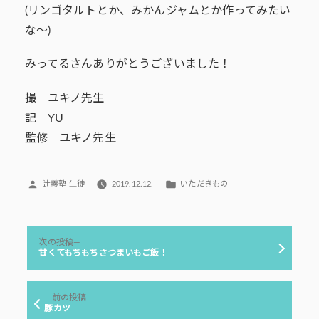
(リンゴタルトとか、みかんジャムとか作ってみたい
な～)
みってるさんありがとうございました！
撮 ユキノ先生
記 YU
監修 ユキノ先生
投
カ
辻義塾 生徒
2019.12.12.
いただきもの
稿
テ
者:
ゴ
リ
投
ー:
次
次の投稿
稿
の
甘くてもちもちさつまいもご飯！
投
ナ
稿:
ビ
前
前の投稿
ゲ
の
豚カツ
投