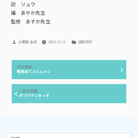
記 リュウ
撮 あやか先生
監修 あすか先生
投
カ
辻義塾 生徒
2023.11.11.
活動日記
稿
テ
者:
ゴ
リ
投
ー:
次
次の投稿
稿
の
県民当てコミュトレ
投
ナ
稿:
ビ
前
前の投稿
ゲ
の
ボブジテンきっず
投
ー
稿:
シ
ョ
ン
検