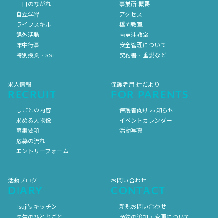
一日のながれ
事業所 概要
自立学習
アクセス
ライフスキル
橋岡教室
課外活動
南草津教室
年中行事
安全管理について
特別授業・SST
契約書・重説など
求人情報
保護者用 辻だより
RECRUIT
FOR PARENTS
しごとの内容
保護者向け お知らせ
求める人物像
イベントカレンダー
募集要項
活動写真
応募の流れ
エントリーフォーム
活動ブログ
お問い合わせ
DIARY
CONTACT
Tsuji’s キッチン
新規お問い合わせ
先生のひとりごと
予約の追加・変更について