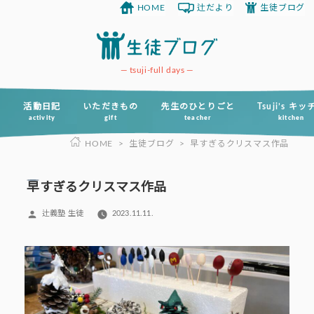
HOME
辻だより
生徒ブログ
コ
ン
テ
ン
tsuji-full days
ツ
へ
活動日記
いただきもの
先生のひとりごと
Tsuji’s キ
activity
gift
teacher
kitchen
ス
HOME
>
生徒ブログ
>
早すぎるクリスマス作品
キ
ッ
プ
早すぎるクリスマス作品
投
辻義塾 生徒
2023.11.11.
稿
者: