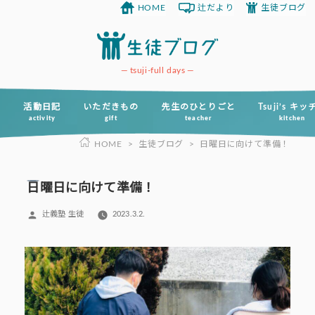
HOME
辻だより
生徒ブログ
コ
ン
テ
ン
tsuji-full days
ツ
へ
活動日記
いただきもの
先生のひとりごと
Tsuji’s キ
activity
gift
teacher
kitchen
ス
HOME
>
生徒ブログ
>
日曜日に向けて準備！
キ
ッ
プ
日曜日に向けて準備！
投
辻義塾 生徒
2023.3.2.
稿
者: