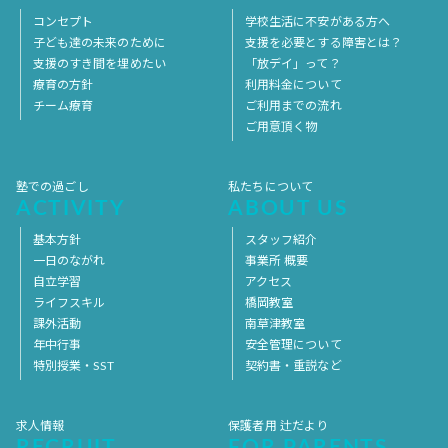
コンセプト
学校生活に不安がある方へ
子ども達の未来のために
支援を必要とする障害とは？
支援のすき間を埋めたい
「放デイ」って？
療育の方針
利用料金について
チーム療育
ご利用までの流れ
ご用意頂く物
塾での過ごし
私たちについて
ACTIVITY
ABOUT US
基本方針
スタッフ紹介
一日のながれ
事業所 概要
自立学習
アクセス
ライフスキル
橋岡教室
課外活動
南草津教室
年中行事
安全管理について
特別授業・SST
契約書・重説など
求人情報
保護者用 辻だより
RECRUIT
FOR PARENTS