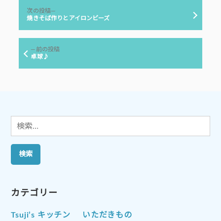
投
ー:
次
次の投稿
稿
の
焼きそば作りとアイロンビーズ
投
ナ
稿:
ビ
前
前の投稿
ゲ
の
卓球♪
投
ー
稿:
シ
ョ
ン
検
索:
カテゴリー
Tsuji’s キッチン
いただきもの