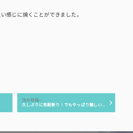
。
良い感じに焼くことができました。
次
次の投稿
の
久しぶりに気配斬り！でもやっぱり難しい…
投
稿: