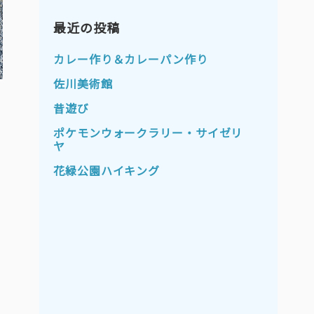
2023年11月
2023年10月
2023年9月
最近の投稿
2023年8月
2023年7月
2023年6月
カレー作り＆カレーパン作り
2023年5月
2023年4月
佐川美術館
2023年3月
2023年2月
昔遊び
2023年1月
2022年12月
ポケモンウォークラリー・サイゼリ
ヤ
2022年11月
2022年10月
花緑公園ハイキング
2022年9月
2022年8月
2022年7月
2022年6月
2022年5月
2022年4月
2022年3月
2022年2月
2022年1月
2021年12月
2021年11月
2021年10月