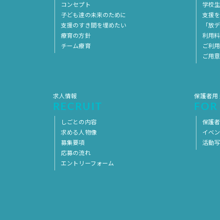
コンセプト
学校
子ども達の未来のために
支援
支援のすき間を埋めたい
「放デ
療育の方針
利用
チーム療育
ご利
ご用
求人情報
保護者用
RECRUIT
FOR
しごとの内容
保護者
求める人物像
イベ
募集要項
活動
応募の流れ
エントリーフォーム