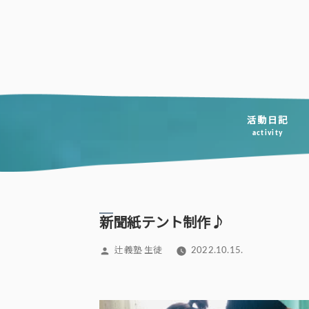
コ
ン
テ
ン
ツ
へ
活動日記
activity
ス
キ
ッ
プ
新聞紙テント制作♪
投
辻義塾 生徒
2022.10.15.
稿
者: