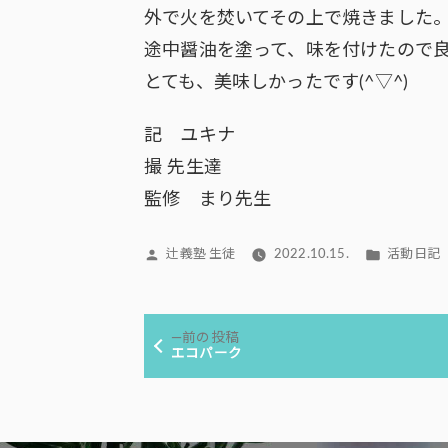
外で火を焚いてその上で焼きました
途中醤油を塗って、味を付けたので
とても、美味しかったです(^▽^)
記 ユキナ
撮 先生達
監修 まり先生
投
カ
辻義塾 生徒
2022.10.15.
活動日記
稿
テ
者:
ゴ
投
リ
前
前の投稿
ー:
稿
の
エコパーク
投
ナ
稿:
ビ
ゲ