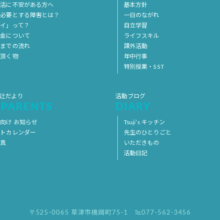
生活に不安がある方へ
基本方針
を必要とする障害とは？
一日のながれ
イ」って？
自立学習
料金について
ライフスキル
用までの流れ
課外活動
意頂く物
年中行事
特別授業・SST
 辻だより
活動ブログ
 PARENTS
DIARY
向け お知らせ
Tsuji’s キッチン
ントカレンダー
先生のひとりごと
写真
いただきもの
活動日記
〒525-0065 草津市橋岡町75-1
℡077-562-3456