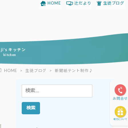
HOME
辻だより
生徒ブログ
uji’s キッチン
kitchen
HOME
>
生徒ブログ
>
新聞紙テント制作♪
検
索:
お問合せ
寄付について