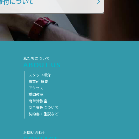
寄付について
2019年7月
2019年6月
2019年5月
2019年4月
2019年3月
2019年2月
2019年1月
2018年12月
2018年11月
2018年10月
私たちについて
2018年9月
2018年8月
ABOUT US
2018年7月
2018年6月
スタッフ紹介
2018年5月
2018年4月
事業所 概要
アクセス
2018年3月
2018年2月
橋岡教室
南草津教室
2018年1月
2017年12月
安全管理について
2017年11月
2017年10月
契約書・重説など
2017年9月
2017年8月
お問い合わせ
2017年7月
2017年6月