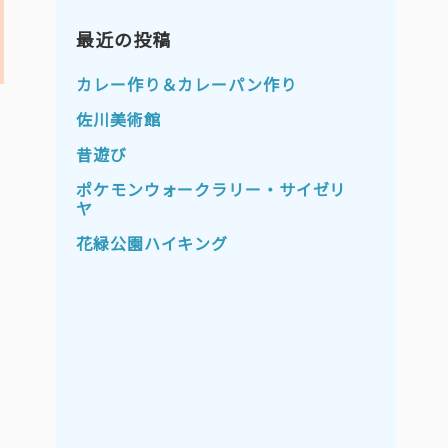
2023年11月
2023年10月
2023年9月
最近の投稿
2023年8月
2023年7月
2023年6月
カレー作り＆カレーパン作り
2023年5月
2023年4月
佐川美術館
2023年3月
2023年2月
昔遊び
2023年1月
2022年12月
ポケモンウォークラリー・サイゼリ
ヤ
2022年11月
2022年10月
花緑公園ハイキング
2022年9月
2022年8月
2022年7月
2022年6月
2022年5月
2022年4月
2022年3月
2022年2月
2022年1月
2021年12月
2021年11月
2021年10月