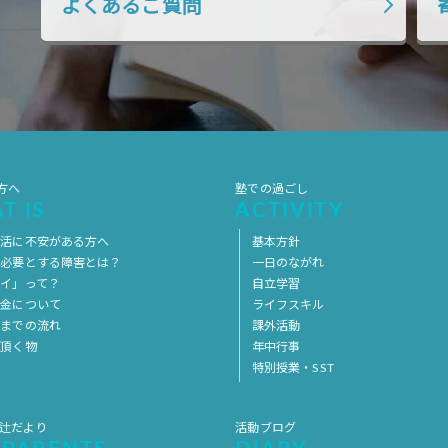
よくあるご質問
方へ
塾での過ごし
T IS
ACTIVITY
生活に不安がある方へ
基本方針
を必要とする障害とは？
一日のながれ
イ」って？
自立学習
料金について
ライフスキル
用までの流れ
課外活動
意頂く物
年中行事
特別授業・SST
 辻だより
活動ブログ