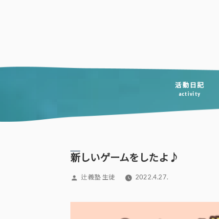
コ
ン
テ
ン
ツ
へ
活動日記
activity
ス
キ
ッ
プ
新しいゲームをしたよ♪
投
辻義塾 生徒
2022.4.27.
稿
者: