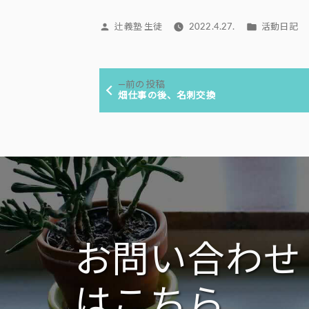
投
カ
辻義塾 生徒
2022.4.27.
活動日記
稿
テ
者:
ゴ
投
リ
前
前の投稿
ー:
稿
の
畑仕事の後、名刺交換
投
ナ
稿:
ビ
ゲ
ー
シ
ョ
ン
お問い合わせ
はこちら