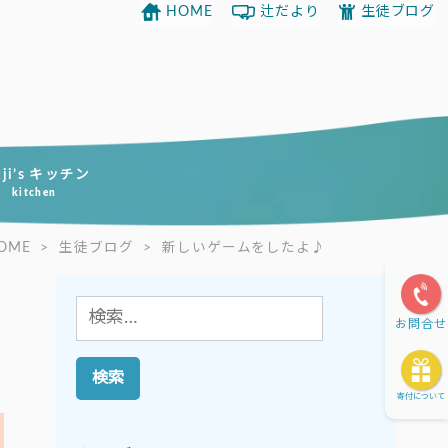
HOME
辻だより
生徒ブログ
uji’s キッチン
kitchen
OME
>
生徒ブログ
>
新しいゲームをしたよ♪
検
お問合せ
索:
寄付について