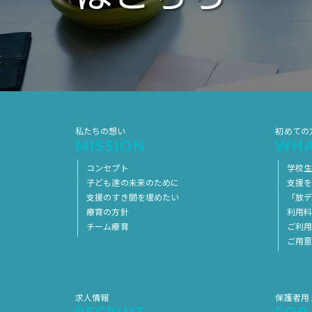
私たちの想い
初めての
MISSION
WHA
コンセプト
学校
子ども達の未来のために
支援
支援のすき間を埋めたい
「放デ
療育の方針
利用
チーム療育
ご利
ご用
求人情報
保護者用