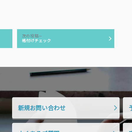
次
次の投稿
の
格付けチェック
投
稿:
新規お問い合わせ