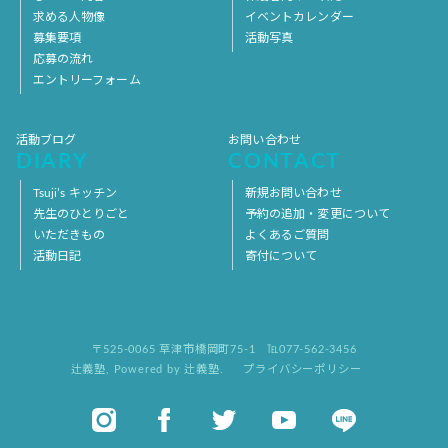
求める人物像
イベントカレンダー
募集要項
活動写真
応募の流れ
エントリーフォーム
活動ブログ
お問い合わせ
DIARY
CONTACT
Tsuji’s キッチン
新規お問い合わせ
先生のひとりごと
予約の追加・変更について
いただきもの
よくあるご質問
活動日記
寄付について
〒525-0065 草津市橋岡町75-1
℡077-562-3456
辻義塾
,
Powered by 辻義塾.
プライバシーポリシー