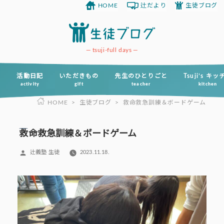
HOME
辻だより
生徒ブログ
コ
ン
テ
ン
tsuji-full days
ツ
へ
活動日記
いただきもの
先生のひとりごと
Tsuji’s キ
activity
gift
teacher
kitchen
ス
HOME
>
生徒ブログ
>
救命救急訓練＆ボードゲーム
キ
ッ
プ
救命救急訓練＆ボードゲーム
投
辻義塾 生徒
2023.11.18.
稿
者: