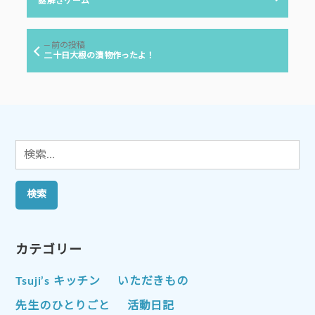
の
謎解きゲーム
投
ナ
稿:
ビ
前
前の投稿
ゲ
の
二十日大根の漬物作ったよ！
投
ー
稿:
シ
ョ
ン
検
索:
カテゴリー
Tsuji’s キッチン
いただきもの
先生のひとりごと
活動日記