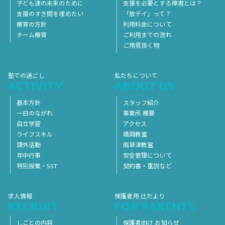
子ども達の未来のために
支援を必要とする障害とは？
支援のすき間を埋めたい
「放デイ」って？
療育の方針
利用料金について
チーム療育
ご利用までの流れ
ご用意頂く物
塾での過ごし
私たちについて
ACTIVITY
ABOUT US
基本方針
スタッフ紹介
一日のながれ
事業所 概要
自立学習
アクセス
ライフスキル
橋岡教室
課外活動
南草津教室
年中行事
安全管理について
特別授業・SST
契約書・重説など
求人情報
保護者用 辻だより
RECRUIT
FOR PARENTS
しごとの内容
保護者向け お知らせ