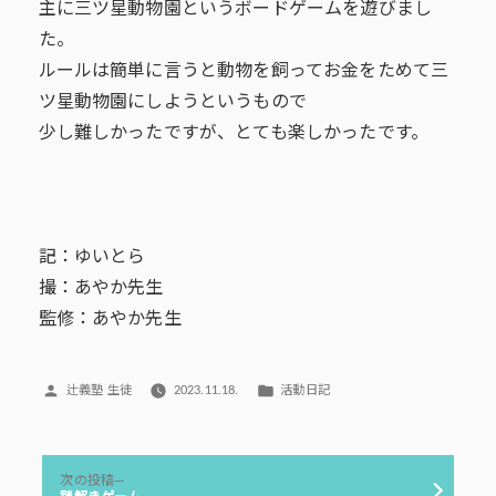
主に三ツ星動物園というボードゲームを遊びまし
た。
ルールは簡単に言うと動物を飼ってお金をためて三
ツ星動物園にしようというもので
少し難しかったですが、とても楽しかったです。
記：ゆいとら
撮：あやか先生
監修：あやか先生
投
カ
辻義塾 生徒
2023.11.18.
活動日記
稿
テ
者:
ゴ
リ
投
ー:
次
次の投稿
稿