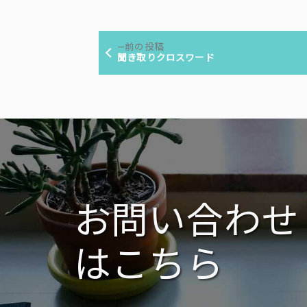
稿
テ
者:
ゴ
投
リ
前
前の投稿
ー:
稿
の
聞き取りクロスワード
投
ナ
稿:
ビ
ゲ
ー
シ
ョ
ン
お問い合わせ
はこちら