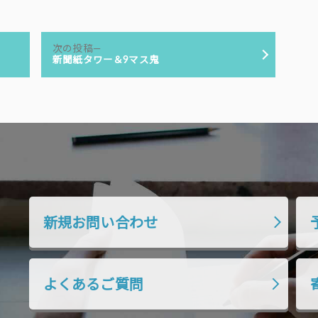
次
次の投稿
の
新聞紙タワー＆9マス鬼
投
稿:
新規お問い合わせ
よくあるご質問