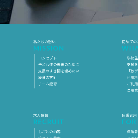
私たちの想い
初めての
MISSION
WHA
コンセプト
学校
子ども達の未来のために
支援
支援のすき間を埋めたい
「放デ
療育の方針
利用
チーム療育
ご利
ご用
求人情報
保護者用
RECRUIT
FOR
しごとの内容
保護者