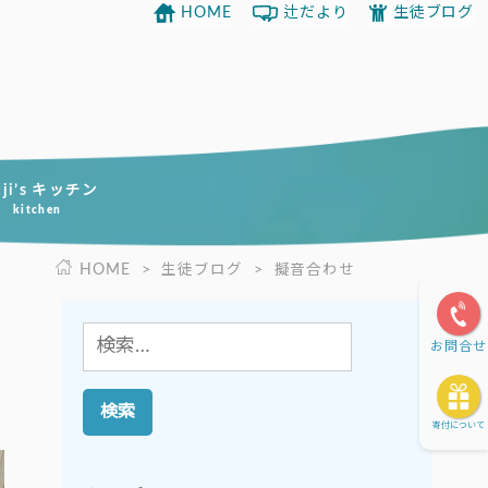
HOME
辻だより
生徒ブログ
uji’s キッチン
kitchen
HOME
>
生徒ブログ
>
擬音合わせ
検
お問合せ
索:
寄付について