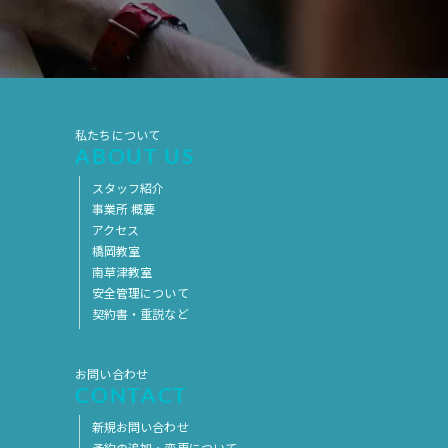
2019年7月
2019年6月
2019年5月
2019年4月
2019年3月
2019年2月
2019年1月
2018年12月
私たちについて
ABOUT US
2018年11月
2018年10月
スタッフ紹介
2018年9月
2018年8月
事業所 概要
2018年7月
2018年6月
アクセス
橋岡教室
2018年5月
2018年4月
南草津教室
安全管理について
2018年3月
2018年2月
契約書・重説など
2018年1月
2017年12月
2017年11月
2017年10月
お問い合わせ
CONTACT
2017年9月
2017年8月
新規お問い合わせ
2017年7月
2017年6月