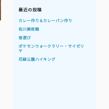
2023年11月
2023年10月
2023年9月
最近の投稿
2023年8月
2023年7月
2023年6月
カレー作り＆カレーパン作り
2023年5月
2023年4月
佐川美術館
2023年3月
2023年2月
昔遊び
2023年1月
2022年12月
ポケモンウォークラリー・サイゼリ
ヤ
2022年11月
2022年10月
花緑公園ハイキング
2022年9月
2022年8月
2022年7月
2022年6月
2022年5月
2022年4月
2022年3月
2022年2月
2022年1月
2021年12月
2021年11月
2021年10月