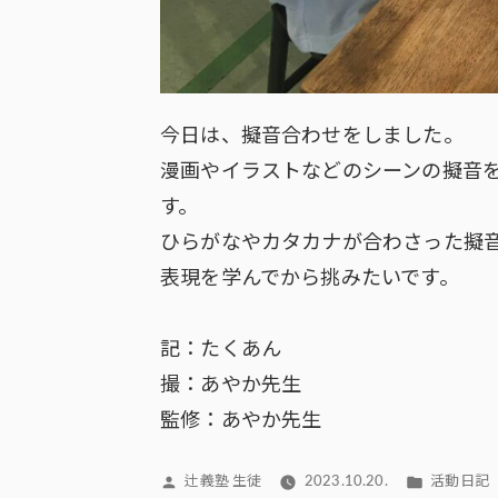
今日は、擬音合わせをしました。
漫画やイラストなどのシーンの擬音
す。
ひらがなやカタカナが合わさった擬
表現を学んでから挑みたいです。
記：たくあん
撮：あやか先生
監修：あやか先生
投
カ
辻義塾 生徒
2023.10.20.
活動日記