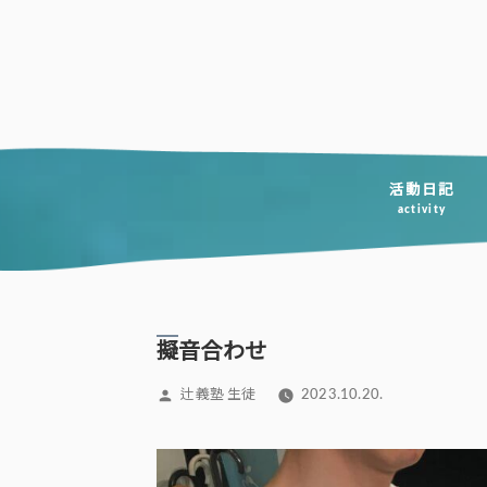
コ
ン
テ
ン
ツ
へ
活動日記
activity
ス
キ
ッ
プ
擬音合わせ
投
辻義塾 生徒
2023.10.20.
稿
者: