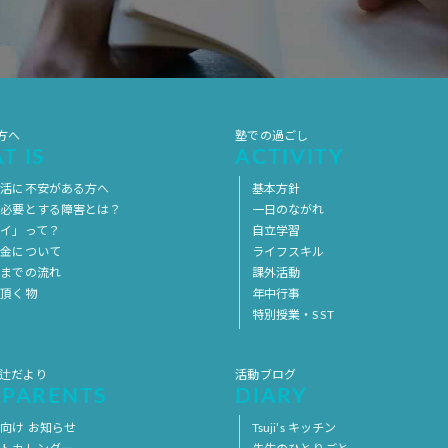
方へ
塾での過ごし
T IS
ACTIVITY
生活に不安がある方へ
基本方針
を必要とする障害とは？
一日のながれ
イ」って？
自立学習
料金について
ライフスキル
用までの流れ
課外活動
意頂く物
年中行事
特別授業・SST
 辻だより
活動ブログ
 PARENTS
DIARY
向け お知らせ
Tsuji’s キッチン