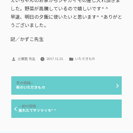
えいちゃんのお家からジャガイモの差し入れ頂きま
した。野菜が高騰しているので嬉しいです^ ^
早速、明日の夕飯に使いたいと思います^ ^ありがと
うございました。
記／かずこ先生
投
カ
辻義塾 先生
2017.11.21.
いただきもの
稿
テ
者:
ゴ
リ
投
ー:
次
次の投稿
稿
の
秋のいただきもの
投
ナ
稿:
ビ
前
前の投稿
ゲ
の
採れたてサツマイモ^ ^
投
ー
稿:
シ
ョ