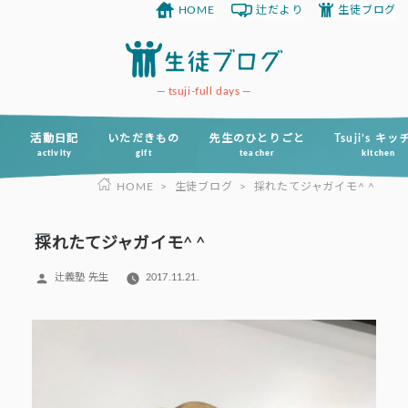
HOME
辻だより
生徒ブログ
コ
ン
テ
ン
tsuji-full days
ツ
へ
活動日記
いただきもの
先生のひとりごと
Tsuji’s キ
activity
gift
teacher
kitchen
ス
HOME
>
生徒ブログ
>
採れたてジャガイモ^ ^
キ
ッ
プ
採れたてジャガイモ^ ^
投
辻義塾 先生
2017.11.21.
稿
者: