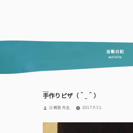
コ
ン
テ
ン
ツ
へ
活動日記
activity
ス
キ
ッ
プ
手作りピザ（＾_＾）
投
辻義塾 先生
2017.9.11.
稿
者: