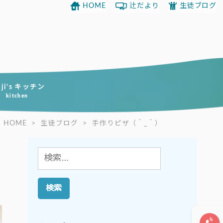
HOME
辻だより
生徒ブログ
uji’s キッチン
kitchen
HOME
>
生徒ブログ
>
手作りピザ（＾_＾）
検
索: