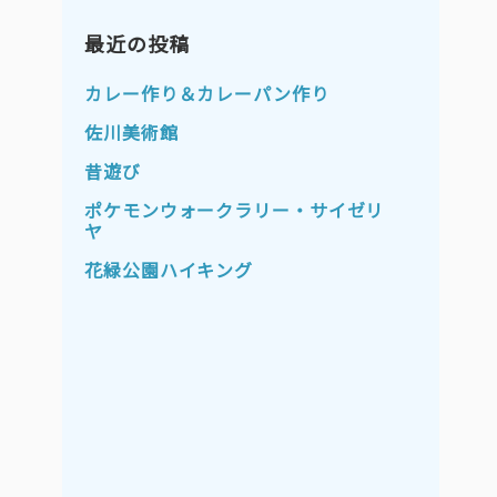
2023年11月
2023年10月
2023年9月
最近の投稿
2023年8月
2023年7月
2023年6月
カレー作り＆カレーパン作り
2023年5月
2023年4月
佐川美術館
2023年3月
2023年2月
昔遊び
2023年1月
2022年12月
ポケモンウォークラリー・サイゼリ
ヤ
2022年11月
2022年10月
花緑公園ハイキング
2022年9月
2022年8月
2022年7月
2022年6月
2022年5月
2022年4月
2022年3月
2022年2月
2022年1月
2021年12月
2021年11月
2021年10月