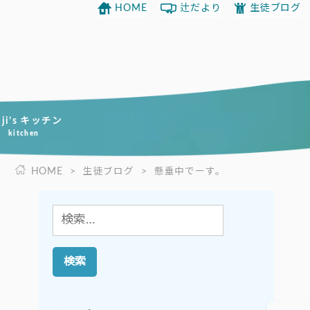
HOME
辻だより
生徒ブログ
uji’s キッチン
kitchen
HOME
>
生徒ブログ
>
懸垂中でーす。
検
索: