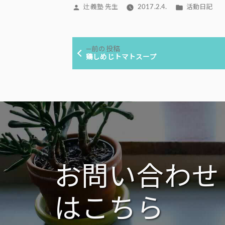
投
カ
辻義塾 先生
2017.2.4.
活動日記
稿
テ
者:
ゴ
投
リ
前
前の投稿
ー:
稿
の
鶏しめじトマトスープ
投
ナ
稿:
ビ
ゲ
ー
シ
ョ
ン
お問い合わせ
はこちら