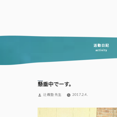
コ
ン
テ
ン
ツ
へ
活動日記
activity
ス
キ
ッ
プ
懸垂中でーす。
投
辻義塾 先生
2017.2.4.
稿
者: