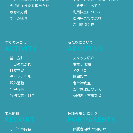
支援のすき間を埋めたい
「放デイ」って？
療育の方針
利用料金について
チーム療育
ご利用までの流れ
ご用意頂く物
塾での過ごし
私たちについて
ACTIVITY
ABOUT US
基本方針
スタッフ紹介
一日のながれ
事業所 概要
自立学習
アクセス
ライフスキル
橋岡教室
課外活動
南草津教室
年中行事
安全管理について
特別授業・SST
契約書・重説など
求人情報
保護者用 辻だより
RECRUIT
FOR PARENTS
しごとの内容
保護者向け お知らせ