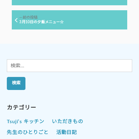
投
ナ
稿:
ビ
前
前の投稿
ゲ
の
3月10日の夕飯メニュー☆
投
ー
稿:
シ
ョ
ン
検
索:
カテゴリー
Tsuji’s キッチン
いただきもの
先生のひとりごと
活動日記