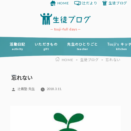
HOME
辻だより
生徒ブログ
コ
ン
テ
ン
tsuji-full days
ツ
へ
活動日記
いただきもの
先生のひとりごと
Tsuji’s キ
activity
gift
teacher
kitchen
ス
HOME
>
生徒ブログ
>
忘れない
キ
ッ
プ
忘れない
投
辻義塾 先生
2018.3.11.
稿
者: