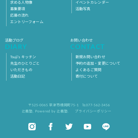
求める人物像
イベントカレンダー
募集要項
活動写真
応募の流れ
エントリーフォーム
活動ブログ
お問い合わせ
DIARY
CONTACT
Tsuji’s キッチン
新規お問い合わせ
先生のひとりごと
予約の追加・変更について
いただきもの
よくあるご質問
活動日記
寄付について
〒525-0065 草津市橋岡町75-1
℡077-562-3456
辻義塾
,
Powered by 辻義塾.
プライバシーポリシー