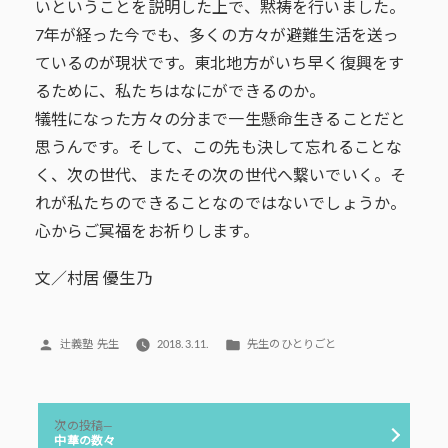
いということを説明した上で、黙祷を行いました。
7年が経った今でも、多くの方々が避難生活を送っ
ているのが現状です。東北地方がいち早く復興をす
るために、私たちはなにができるのか。
犠牲になった方々の分まで一生懸命生きることだと
思うんです。そして、この先も決して忘れることな
く、次の世代、またその次の世代へ繋いでいく。そ
れが私たちのできることなのではないでしょうか。
心からご冥福をお祈りします。
文／村居 優生乃
投
カ
辻義塾 先生
2018.3.11.
先生のひとりごと
稿
テ
者:
ゴ
リ
投
ー:
次
次の投稿
稿
の
中華の数々