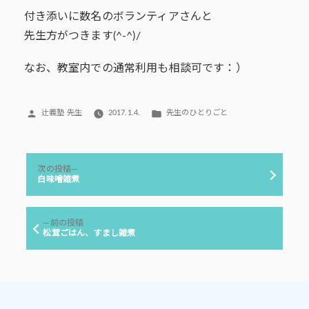
付き添いに数名のボランティアさんと
先生方がつきます(^-^)/
なお、教室内での通常利用も相談可です：）
投
カ
辻義塾 先生
2017.1.4.
先生のひとりごと
稿
テ
者:
ゴ
リ
投
ー:
次
次の投稿
稿
の
白味噌雑煮
投
ナ
稿:
ビ
前
前の投稿
ゲ
の
松茸ごはん、すまし雑煮
投
ー
稿:
シ
ョ
ン