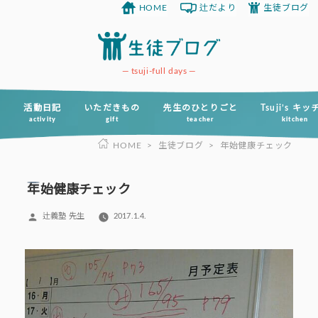
HOME
辻だより
生徒ブログ
コ
ン
テ
ン
tsuji-full days
ツ
へ
活動日記
いただきもの
先生のひとりごと
Tsuji’s キ
activity
gift
teacher
kitchen
ス
HOME
>
生徒ブログ
>
年始健康チェック
キ
ッ
プ
年始健康チェック
投
辻義塾 先生
2017.1.4.
稿
者: