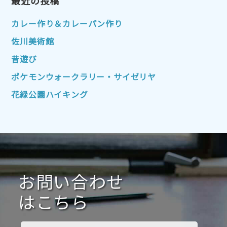
2023年1月
最近の投稿
2022年12月
2022年11月
2022年10月
2022年9月
2022年8月
カレー作り＆カレーパン作り
2022年7月
2022年6月
2022年5月
佐川美術館
2022年4月
2022年3月
2022年2月
昔遊び
2022年1月
2021年12月
2021年11月
ポケモンウォークラリー・サイゼリヤ
2021年10月
2021年9月
2021年8月
花緑公園ハイキング
2021年7月
2021年6月
2021年5月
2021年4月
2021年3月
2021年2月
2021年1月
2020年12月
2020年11月
2020年10月
2020年9月
2020年8月
2020年7月
お問い合わせ
2020年6月
2020年5月
2020年4月
2020年3月
2020年2月
はこちら
2020年1月
2019年12月
2019年11月