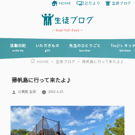
HOME
辻だより
生徒ブログ
コ
ン
テ
ン
tsuji-full days
ツ
へ
活動日記
いただきもの
先生のひとりごと
Tsuji’s キ
activity
gift
teacher
kitchen
ス
HOME
>
生徒ブログ
>
帰帆島に行って来たよ♪
キ
ッ
プ
帰帆島に行って来たよ♪
投
辻義塾 生徒
2022.6.23.
稿
者: