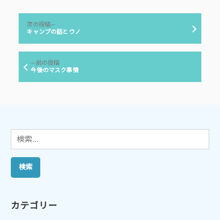
者:
ゴ
リ
投
ー:
次
次の投稿
稿
の
キャンプの話とウノ
投
ナ
稿:
ビ
前
前の投稿
ゲ
の
今後のマスク事情
投
ー
稿:
シ
ョ
ン
検
索:
カテゴリー