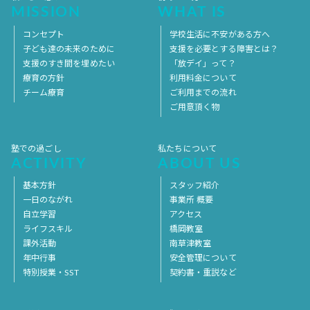
MISSION
WHAT IS
コンセプト
学校生活に不安がある方へ
子ども達の未来のために
支援を必要とする障害とは？
支援のすき間を埋めたい
「放デイ」って？
療育の方針
利用料金について
チーム療育
ご利用までの流れ
ご用意頂く物
塾での過ごし
私たちについて
ACTIVITY
ABOUT US
基本方針
スタッフ紹介
一日のながれ
事業所 概要
自立学習
アクセス
ライフスキル
橋岡教室
課外活動
南草津教室
年中行事
安全管理について
特別授業・SST
契約書・重説など