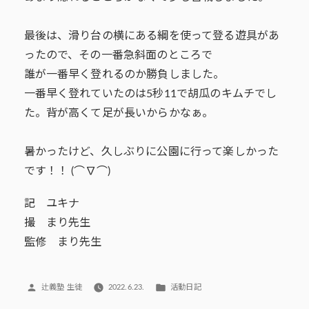
最後は、滑り台の横にある綱を使って登る遊具があ
ったので、その一番急斜面のところで
誰が一番早く登れるのか勝負しました。
一番早く登れていたのは5秒11で胡瓜のキムチでし
た。背が高くて足が長いからかなぁ。
暑かったけど、久しぶりに公園に行って楽しかった
です！！ (⌒∇⌒)
記 ユキナ
撮 まり先生
監修 まり先生
投
カ
辻義塾 生徒
2022.6.23.
活動日記
稿
テ