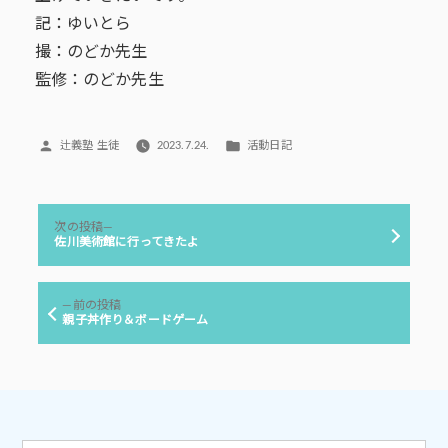
記：ゆいとら
撮：のどか先生
監修：のどか先生
投
カ
辻義塾 生徒
2023.7.24.
活動日記
稿
テ
者:
ゴ
リ
投
ー:
次
次の投稿
稿
の
佐川美術館に行ってきたよ
投
ナ
稿:
ビ
前
前の投稿
ゲ
の
親子丼作り＆ボードゲーム
投
ー
稿:
シ
ョ
ン