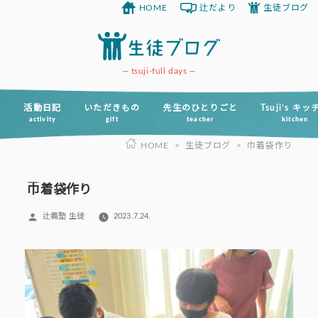
HOME
辻だより
生徒ブログ
コ
ン
テ
ン
tsuji-full days
ツ
へ
活動日記
いただきもの
先生のひとりごと
Tsuji’s キ
activity
gift
teacher
kitchen
ス
HOME
>
生徒ブログ
>
巾着袋作り
キ
ッ
プ
巾着袋作り
投
辻義塾 生徒
2023.7.24.
稿
者: