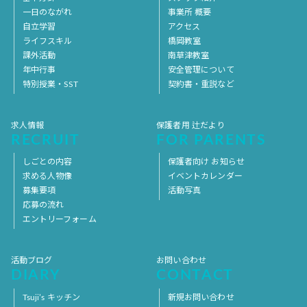
一日のながれ
事業所 概要
自立学習
アクセス
ライフスキル
橋岡教室
課外活動
南草津教室
年中行事
安全管理について
特別授業・SST
契約書・重説など
求人情報
保護者用 辻だより
RECRUIT
FOR PARENTS
しごとの内容
保護者向け お知らせ
求める人物像
イベントカレンダー
募集要項
活動写真
応募の流れ
エントリーフォーム
活動ブログ
お問い合わせ
DIARY
CONTACT
Tsuji’s キッチン
新規お問い合わせ