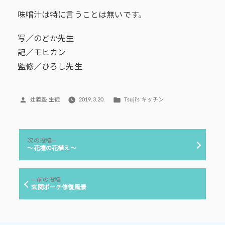
味噌汁は特に言うことは無いです。
写／のどか先生
記／モヒカン
監修／ひろし先生
投
カ
辻義塾 生徒
2019.3.20.
Tsuji’s キッチン
稿
テ
者:
ゴ
リ
投
ー:
次
次の投稿
稿
の
～花壇の花植え～
投
ナ
稿:
ビ
前
前の投稿
ゲ
の
玄関ポーチ修復風景
投
ー
稿:
シ
ョ