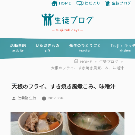
HOME
辻だより
生徒ブログ
コ
ン
テ
ン
tsuji-full days
ツ
へ
活動日記
いただきもの
先生のひとりごと
Tsuji’s キ
activity
gift
teacher
kitchen
ス
HOME
>
生徒ブログ
>
キ
大根のフライ、すき焼き風煮こみ、味噌汁
ッ
プ
大根のフライ、すき焼き風煮こみ、味噌汁
投
辻義塾 生徒
2019.3.20.
稿
者: