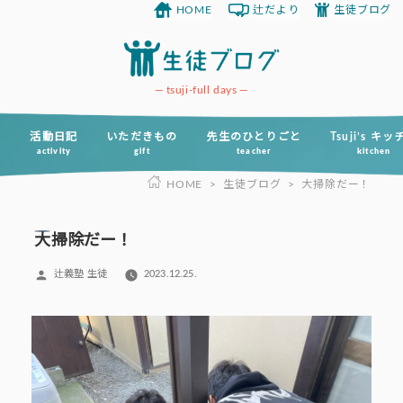
HOME
辻だより
生徒ブログ
コ
ン
テ
ン
tsuji-full days
ツ
へ
活動日記
いただきもの
先生のひとりごと
Tsuji’s キ
activity
gift
teacher
kitchen
ス
HOME
>
生徒ブログ
>
大掃除だー！
キ
ッ
プ
大掃除だー！
投
辻義塾 生徒
2023.12.25.
稿
者: