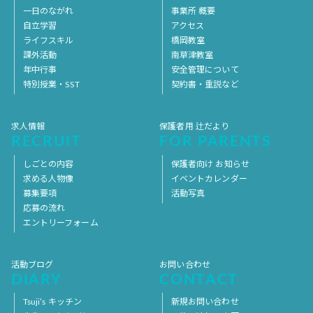
一日のながれ
事業所 概要
自立学習
アクセス
ライフスキル
橋岡教室
課外活動
南草津教室
年中行事
安全管理について
特別授業・SST
契約書・重説など
求人情報
保護者用 辻だより
RECRUIT
FOR PARENTS
しごとの内容
保護者向け お知らせ
求める人物像
イベントカレンダー
募集要項
活動写真
応募の流れ
エントリーフォーム
活動ブログ
お問い合わせ
DIARY
CONTACT
Tsuji’s キッチン
新規お問い合わせ