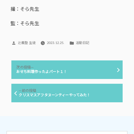
撮：そら先生
監：そら先生
投
カ
辻義塾 生徒
2023.12.25.
活動日記
稿
テ
者:
ゴ
リ
投
ー:
次
次の投稿
稿
の
おせち料理作ったよパート１！
投
ナ
稿:
ビ
前
前の投稿
ゲ
の
クリスマスアフタヌーンティーやってみた！
投
ー
稿:
シ
ョ
ン