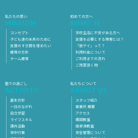
2017年1月
2016年12月
2016年11月
私たちの想い
初めての方へ
MISSION
WHAT IS
コンセプト
学校生活に不安がある方へ
子ども達の未来のために
支援を必要とする障害とは？
支援のすき間を埋めたい
「放デイ」って？
療育の方針
利用料金について
チーム療育
ご利用までの流れ
ご用意頂く物
塾での過ごし
私たちについて
ACTIVITY
ABOUT US
基本方針
スタッフ紹介
一日のながれ
事業所 概要
自立学習
アクセス
ライフスキル
橋岡教室
課外活動
南草津教室
年中行事
安全管理について