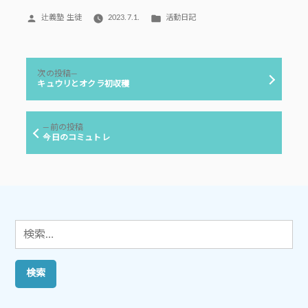
投
カ
辻義塾 生徒
2023.7.1.
活動日記
稿
テ
者:
ゴ
リ
投
ー:
次
次の投稿
稿
の
キュウリとオクラ初収穫
投
ナ
稿:
ビ
前
前の投稿
ゲ
の
今日のコミュトレ
投
ー
稿:
シ
ョ
ン
検
索: