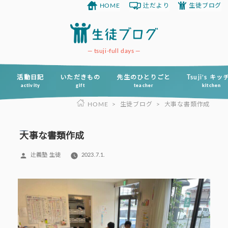
HOME
辻だより
生徒ブログ
コ
ン
テ
ン
tsuji-full days
ツ
へ
活動日記
いただきもの
先生のひとりごと
Tsuji’s キ
activity
gift
teacher
kitchen
ス
HOME
>
生徒ブログ
>
大事な書類作成
キ
ッ
プ
大事な書類作成
投
辻義塾 生徒
2023.7.1.
稿
者: