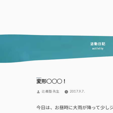
コ
ン
テ
ン
ツ
へ
活動日記
activity
ス
キ
ッ
プ
変形◯◯◯！
投
辻義塾 先生
2017.9.7.
稿
者:
今日は、お昼時に大雨が降って少し