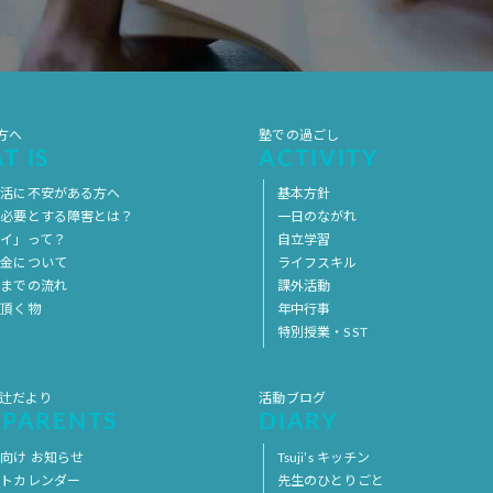
方へ
塾での過ごし
T IS
ACTIVITY
生活に不安がある方へ
基本方針
を必要とする障害とは？
一日のながれ
イ」って？
自立学習
料金について
ライフスキル
用までの流れ
課外活動
意頂く物
年中行事
特別授業・SST
 辻だより
活動ブログ
 PARENTS
DIARY
向け お知らせ
Tsuji’s キッチン
ントカレンダー
先生のひとりごと