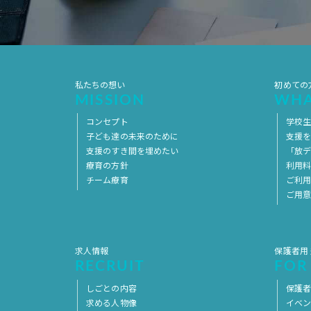
私たちの想い
初めての
MISSION
WHA
コンセプト
学校
子ども達の未来のために
支援
支援のすき間を埋めたい
「放デ
療育の方針
利用
チーム療育
ご利
ご用
求人情報
保護者用
RECRUIT
FOR
しごとの内容
保護者
求める人物像
イベ