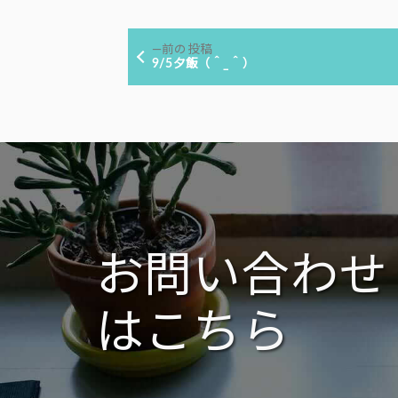
者:
ゴ
投
リ
前
前の投稿
ー:
稿
の
9/5夕飯（＾_＾）
投
ナ
稿:
ビ
ゲ
ー
シ
ョ
ン
お問い合わせ
はこちら