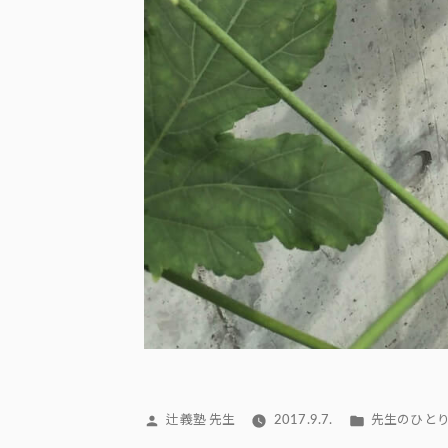
投
カ
辻義塾 先生
2017.9.7.
先生のひと
稿
テ