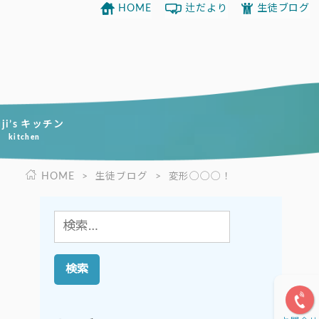
HOME
辻だより
生徒ブログ
uji’s キッチン
kitchen
HOME
>
生徒ブログ
>
変形◯◯◯！
検
索: