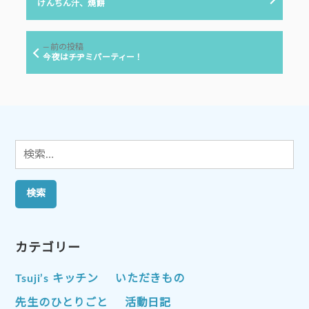
稿
の
けんちん汁、焼餅
投
ナ
稿:
ビ
前
前の投稿
ゲ
の
今夜はチヂミパーティー！
投
ー
稿:
シ
ョ
ン
検
索:
カテゴリー
Tsuji’s キッチン
いただきもの
先生のひとりごと
活動日記