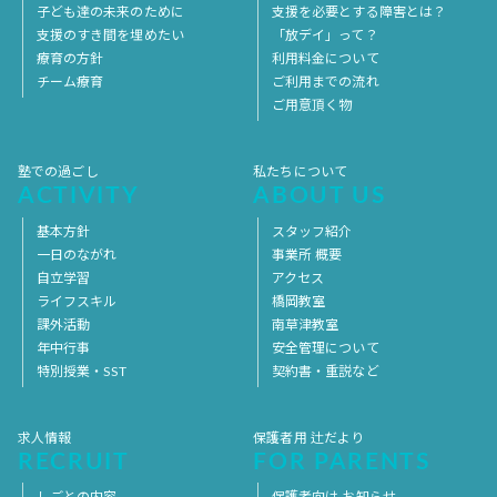
子ども達の未来のために
支援を必要とする障害とは？
支援のすき間を埋めたい
「放デイ」って？
療育の方針
利用料金について
チーム療育
ご利用までの流れ
ご用意頂く物
塾での過ごし
私たちについて
ACTIVITY
ABOUT US
基本方針
スタッフ紹介
一日のながれ
事業所 概要
自立学習
アクセス
ライフスキル
橋岡教室
課外活動
南草津教室
年中行事
安全管理について
特別授業・SST
契約書・重説など
求人情報
保護者用 辻だより
RECRUIT
FOR PARENTS
しごとの内容
保護者向け お知らせ