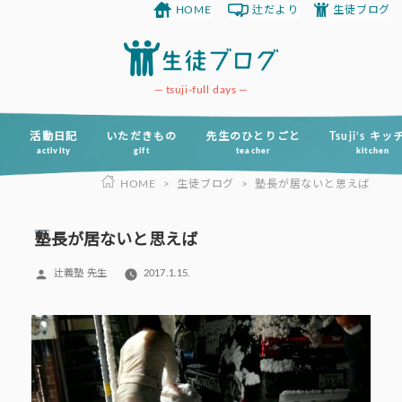
HOME
辻だより
生徒ブログ
コ
ン
テ
ン
tsuji-full days
ツ
へ
活動日記
いただきもの
先生のひとりごと
Tsuji’s キ
activity
gift
teacher
kitchen
ス
HOME
>
生徒ブログ
>
塾長が居ないと思えば
キ
ッ
プ
塾長が居ないと思えば
投
辻義塾 先生
2017.1.15.
稿
者: