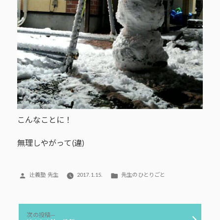
こんなことに！
無理しやがって(違)
投
カ
辻義塾 先生
2017.1.15.
先生のひとりごと
稿
テ
者:
ゴ
リ
投
ー:
次
次の投稿