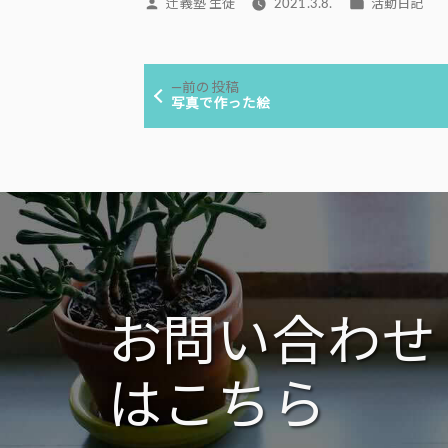
投
カ
辻義塾 生徒
2021.3.8.
活動日記
稿
テ
者:
ゴ
投
リ
前
前の投稿
ー:
稿
の
写真で作った絵
投
ナ
稿:
ビ
ゲ
ー
シ
ョ
ン
お問い合わせ
はこちら