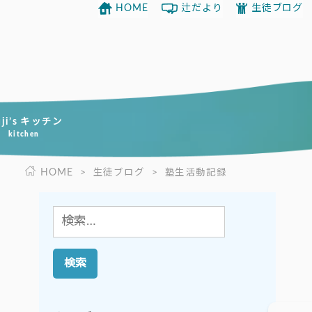
HOME
辻だより
生徒ブログ
uji’s キッチン
kitchen
HOME
>
生徒ブログ
>
塾生活動記録
検
索: