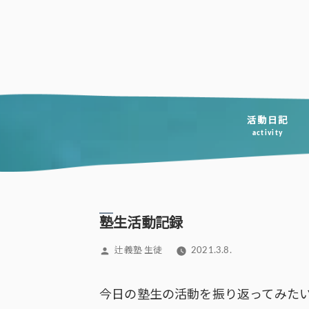
コ
ン
テ
ン
ツ
へ
活動日記
activity
ス
キ
ッ
プ
塾生活動記録
投
辻義塾 生徒
2021.3.8.
稿
者:
今日の塾生の活動を振り返ってみた