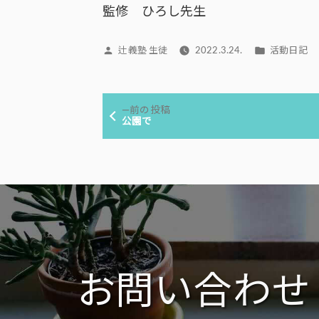
監修 ひろし先生
投
カ
辻義塾 生徒
2022.3.24.
活動日記
稿
テ
者:
ゴ
投
リ
前
前の投稿
ー:
稿
の
公園で
投
ナ
稿:
ビ
ゲ
ー
シ
ョ
ン
お問い合わせ