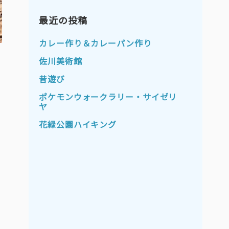
2023年11月
2023年10月
2023年9月
最近の投稿
2023年8月
2023年7月
2023年6月
カレー作り＆カレーパン作り
2023年5月
2023年4月
佐川美術館
2023年3月
2023年2月
昔遊び
2023年1月
2022年12月
ポケモンウォークラリー・サイゼリ
ヤ
2022年11月
2022年10月
花緑公園ハイキング
2022年9月
2022年8月
2022年7月
2022年6月
2022年5月
2022年4月
2022年3月
2022年2月
2022年1月
2021年12月
2021年11月
2021年10月