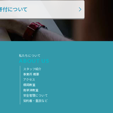
2019年7月
2019年6月
寄付について
2019年5月
2019年4月
2019年3月
2019年2月
2019年1月
2018年12月
2018年11月
2018年10月
2018年9月
2018年8月
私たちについて
2018年7月
2018年6月
ABOUT US
2018年5月
2018年4月
スタッフ紹介
事業所 概要
2018年3月
2018年2月
アクセス
2018年1月
2017年12月
橋岡教室
南草津教室
2017年11月
2017年10月
安全管理について
契約書・重説など
2017年9月
2017年8月
2017年7月
2017年6月