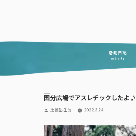
コ
ン
テ
ン
ツ
へ
活動日記
activity
ス
キ
ッ
プ
国分広場でアスレチックしたよ♪
投
辻義塾 生徒
2022.3.24.
稿
者: