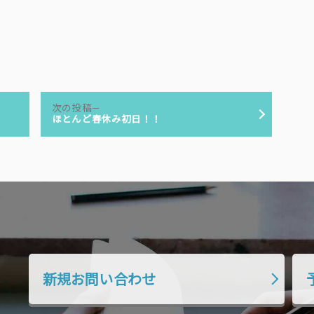
次
次の投稿
の
ほとんど春休み初日！！
投
稿:
新規お問い合わせ