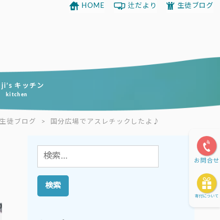
HOME
辻だより
生徒ブログ
uji’s キッチン
kitchen
生徒ブログ
>
国分広場でアスレチックしたよ♪
検
お問合せ
索:
寄付について