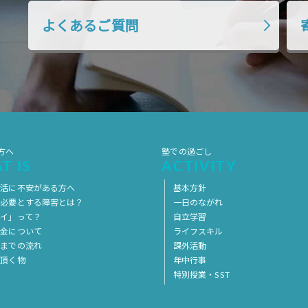
よくあるご質問
方へ
塾での過ごし
T IS
ACTIVITY
生活に不安がある方へ
基本方針
を必要とする障害とは？
一日のながれ
イ」って？
自立学習
料金について
ライフスキル
用までの流れ
課外活動
意頂く物
年中行事
特別授業・SST