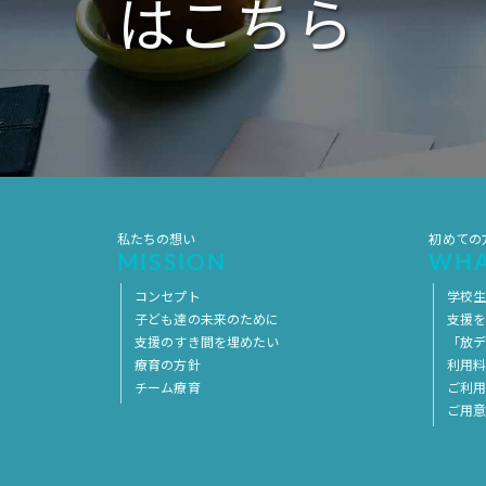
はこちら
私たちの想い
初めての
MISSION
WHA
コンセプト
学校
子ども達の未来のために
支援
支援のすき間を埋めたい
「放デ
療育の方針
利用
チーム療育
ご利
ご用