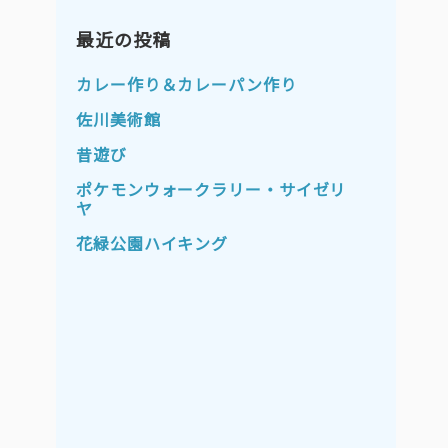
2023年11月
2023年10月
2023年9月
最近の投稿
2023年8月
2023年7月
2023年6月
カレー作り＆カレーパン作り
2023年5月
2023年4月
佐川美術館
2023年3月
2023年2月
昔遊び
2023年1月
2022年12月
ポケモンウォークラリー・サイゼリ
ヤ
2022年11月
2022年10月
花緑公園ハイキング
2022年9月
2022年8月
2022年7月
2022年6月
2022年5月
2022年4月
2022年3月
2022年2月
2022年1月
2021年12月
2021年11月
2021年10月