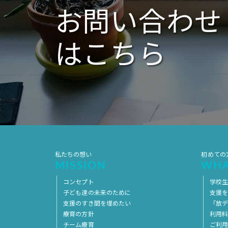
ン
お問い合わせ
はこちら
私たちの想い
初めての
MISSION
WHA
コンセプト
学校
子ども達の未来のために
支援
支援のすき間を埋めたい
「放デ
療育の方針
利用
チーム療育
ご利