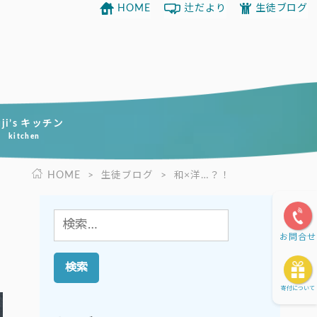
HOME
辻だより
生徒ブログ
uji’s キッチン
kitchen
HOME
>
生徒ブログ
>
和×洋…？！
検
お問合せ
索:
寄付について