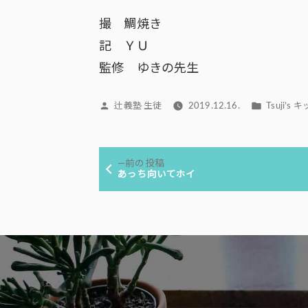
撮 鯛焼き
記 ＹＵ
監修 ゆきの先生
投
カ
辻義塾 生徒
2019.12.16.
Tsuji’s
稿
テ
者:
ゴ
投
リ
前
前の投稿
ー:
稿
の
あっち向いてホイ
投
ナ
稿:
ビ
ゲ
ー
シ
ョ