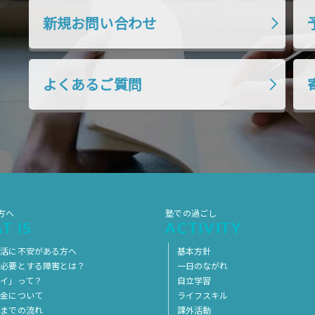
新規お問い合わせ
よくあるご質問
方へ
塾での過ごし
T IS
ACTIVITY
生活に不安がある方へ
基本方針
を必要とする障害とは？
一日のながれ
イ」って？
自立学習
料金について
ライフスキル
用までの流れ
課外活動