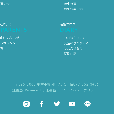
意頂く物
年中行事
特別授業・SST
 辻だより
活動ブログ
 PARENTS
DIARY
向け お知らせ
Tsuji’s キッチン
ントカレンダー
先生のひとりごと
写真
いただきもの
活動日記
〒525-0065 草津市橋岡町75-1
℡077-562-3456
辻義塾
,
Powered by 辻義塾.
プライバシーポリシー