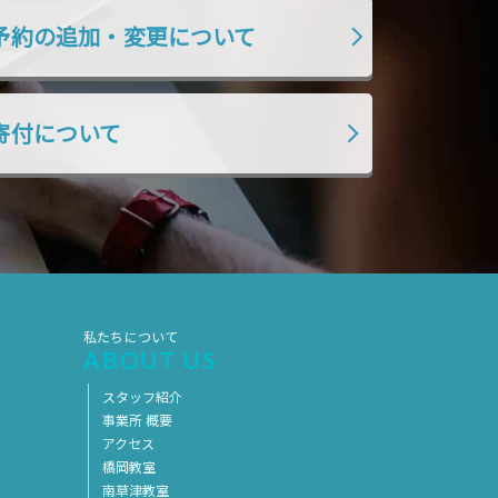
2019年7月
2019年6月
予約の追加・変更について
2019年5月
2019年4月
2019年3月
2019年2月
寄付について
2019年1月
2018年12月
2018年11月
2018年10月
2018年9月
2018年8月
2018年7月
2018年6月
2018年5月
2018年4月
2018年3月
2018年2月
私たちについて
ABOUT US
2018年1月
2017年12月
スタッフ紹介
2017年11月
2017年10月
事業所 概要
アクセス
2017年9月
2017年8月
橋岡教室
2017年7月
2017年6月
南草津教室