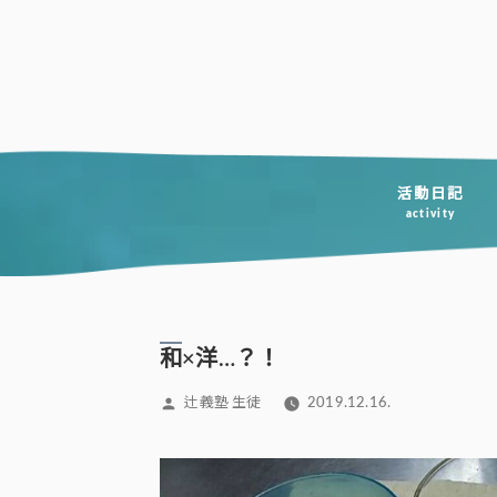
コ
ン
テ
ン
ツ
へ
活動日記
activity
ス
キ
ッ
プ
和×洋…？！
投
辻義塾 生徒
2019.12.16.
稿
者: