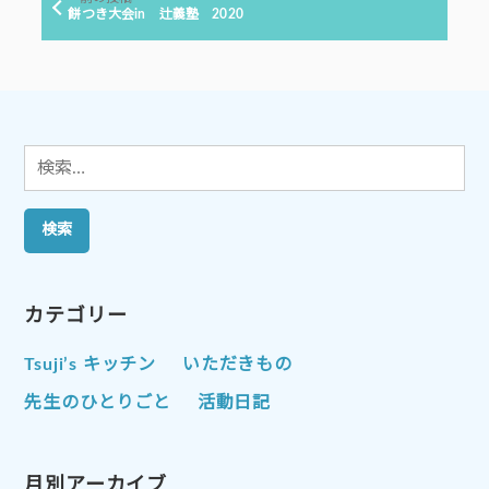
ゲ
の
餅つき大会in 辻義塾 2020
投
ー
稿:
シ
ョ
ン
検
索:
カテゴリー
Tsuji’s キッチン
いただきもの
先生のひとりごと
活動日記
月別アーカイブ