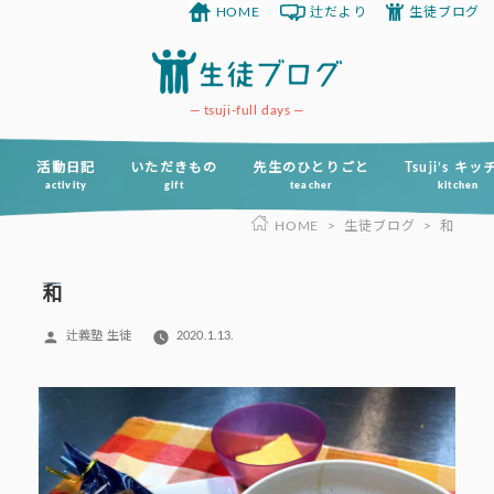
HOME
辻だより
生徒ブログ
コ
ン
テ
ン
tsuji-full days
ツ
へ
活動日記
いただきもの
先生のひとりごと
Tsuji’s キ
activity
gift
teacher
kitchen
ス
HOME
>
生徒ブログ
>
和
キ
ッ
プ
和
投
辻義塾 生徒
2020.1.13.
稿
者: