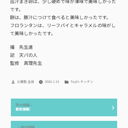
出汁まき卵は、少し硬めで味が薄味で美味しかった
です。
餅は、豚汁につけて食べると美味しかったです。
フロランタンは、リーフパイとキャラメルの味がし
て美味しかったです。
撮 先生達
記 天パの人
監修 真理先生
投
カ
辻義塾 生徒
2020.1.13.
Tsuji’s キッチン
稿
テ
者:
ゴ
リ
投
ー:
次
次の投稿
稿
の
黄粉御飯!
投
ナ
稿:
ビ
前
前の投稿