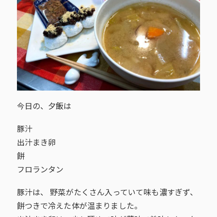
今日の、夕飯は
豚汁
出汁まき卵
餅
フロランタン
豚汁は、 野菜がたくさん入っていて味も濃すぎず、
餅つきで冷えた体が温まりました。