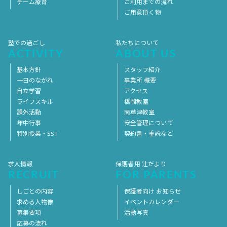
チーム療育
ご利用までの流れ
ご用意頂く物
塾での過ごし
私たちについて
ACTIVITY
ABOUT US
基本方針
スタッフ紹介
一日のながれ
事業所 概要
自立学習
アクセス
ライフスキル
橋岡教室
課外活動
南草津教室
年中行事
安全管理について
特別授業・SST
契約書・重説など
求人情報
保護者用 辻だより
RECRUIT
FOR PARENTS
しごとの内容
保護者向け お知らせ
求める人物像
イベントカレンダー
募集要項
活動写真
応募の流れ