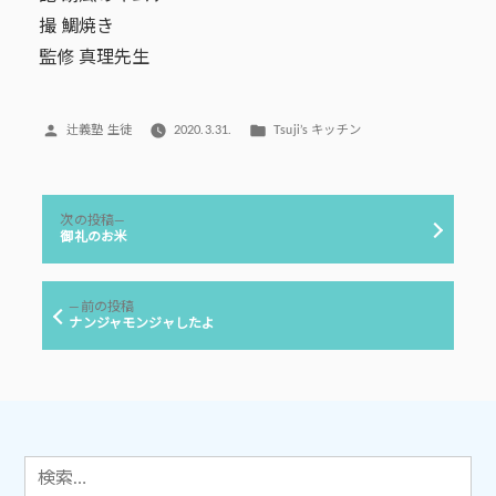
撮 鯛焼き
監修 真理先生
投
カ
辻義塾 生徒
2020.3.31.
Tsuji’s キッチン
稿
テ
者:
ゴ
リ
投
ー:
次
次の投稿
稿
の
御礼のお米
投
ナ
稿:
ビ
前
前の投稿
ゲ
の
ナンジャモンジャしたよ
投
ー
稿:
シ
ョ
ン
検