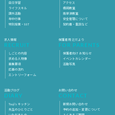
自立学習
アクセス
ライフスキル
橋岡教室
課外活動
南草津教室
年中行事
安全管理について
特別授業・SST
契約書・重説など
求人情報
保護者用 辻だより
RECRUIT
FOR PARENTS
しごとの内容
保護者向け お知らせ
求める人物像
イベントカレンダー
募集要項
活動写真
応募の流れ
エントリーフォーム
活動ブログ
お問い合わせ
DIARY
CONTACT
Tsuji’s キッチン
新規お問い合わせ
先生のひとりごと
予約の追加・変更について
いただきもの
よくあるご質問