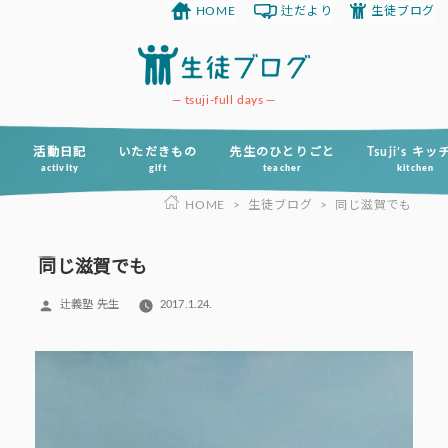
HOME
辻だより
生徒ブログ
コ
ン
テ
ン
tsuji-full days
ツ
へ
活動日記
いただきもの
先生のひとりごと
Tsuji’s キ
activity
gift
teacher
kitchen
ス
HOME
>
生徒ブログ
>
同じ滋賀でも
キ
ッ
プ
同じ滋賀でも
投
辻義塾 先生
2017.1.24.
稿
者: