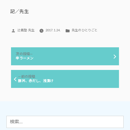
記／先生
投
カ
辻義塾 先生
2017.1.24.
先生のひとりごと
稿
テ
者:
ゴ
リ
投
ー:
次
次の投稿
稿
の
辛ラーメン
投
ナ
稿:
ビ
前
前の投稿
ゲ
の
豚丼、赤だし、浅漬け
投
ー
稿:
シ
ョ
ン
検
索: