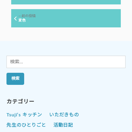
投
ナ
稿:
ビ
前
前の投稿
ゲ
の
変色
投
ー
稿:
シ
ョ
ン
検
索:
カテゴリー
Tsuji’s キッチン
いただきもの
先生のひとりごと
活動日記