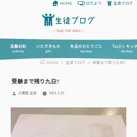
HOME
辻だより
生徒ブログ
コ
ン
テ
ン
tsuji-full days
ツ
へ
活動日記
いただきもの
先生のひとりごと
Tsuji’s キ
activity
gift
teacher
kitchen
ス
HOME
>
生徒ブログ
>
受験まで残り九日!!
キ
ッ
プ
受験まで残り九日!!
投
辻義塾 生徒
2021.1.29.
稿
者: