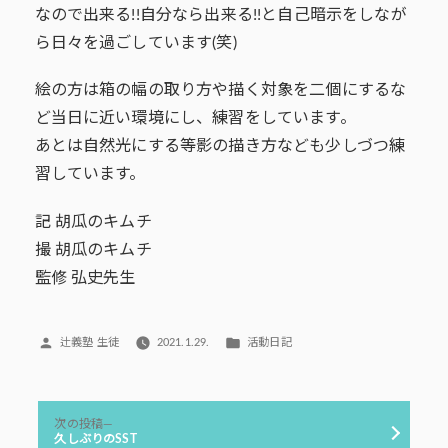
なので出来る!!自分なら出来る!!と自己暗示をしなが
ら日々を過ごしています(笑)
絵の方は箱の幅の取り方や描く対象を二個にするな
ど当日に近い環境にし、練習をしています。
あとは自然光にする等影の描き方なども少しづつ練
習しています。
記 胡瓜のキムチ
撮 胡瓜のキムチ
監修 弘史先生
投
カ
辻義塾 生徒
2021.1.29.
活動日記
稿
テ
者:
ゴ
リ
投
ー:
次
次の投稿
稿
の
久しぶりのSST