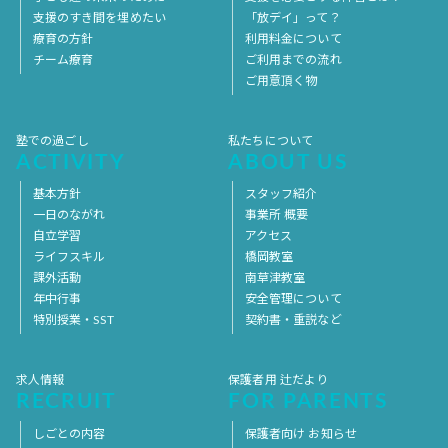
支援のすき間を埋めたい
「放デイ」って？
療育の方針
利用料金について
チーム療育
ご利用までの流れ
ご用意頂く物
塾での過ごし
私たちについて
ACTIVITY
ABOUT US
基本方針
スタッフ紹介
一日のながれ
事業所 概要
自立学習
アクセス
ライフスキル
橋岡教室
課外活動
南草津教室
年中行事
安全管理について
特別授業・SST
契約書・重説など
求人情報
保護者用 辻だより
RECRUIT
FOR PARENTS
しごとの内容
保護者向け お知らせ