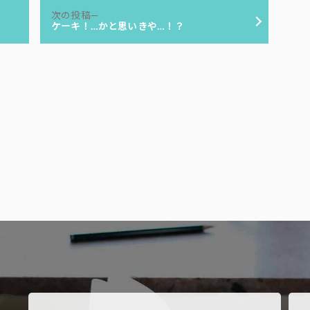
次
次の投稿
の
ケーキ！…かと思いきや…！？
投
稿: