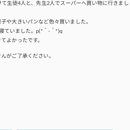
けて生徒4人と、先生2人でスーパーへ買い物に行きまし
菓子や大きいパンなど色々買いました。
いました。p(*＾-＾*)q
きてよかったです。
せんがご了承ください。