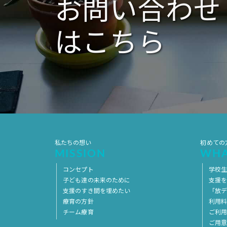
お問い合わせ
はこちら
私たちの想い
初めての
MISSION
WHA
コンセプト
学校
子ども達の未来のために
支援
支援のすき間を埋めたい
「放デ
療育の方針
利用
チーム療育
ご利
ご用