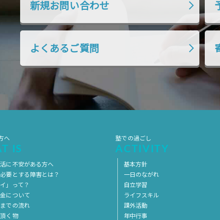
新規お問い合わせ
よくあるご質問
方へ
塾での過ごし
T IS
ACTIVITY
生活に不安がある方へ
基本方針
を必要とする障害とは？
一日のながれ
イ」って？
自立学習
料金について
ライフスキル
用までの流れ
課外活動
意頂く物
年中行事