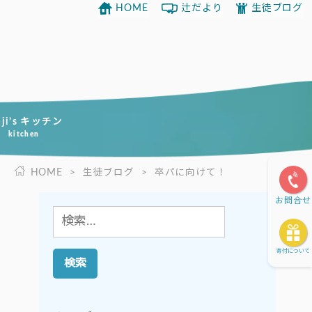
HOME
辻だより
生徒ブログ
uji’s キッチン
kitchen
HOME
>
生徒ブログ
>
卒パに向けて！
お問合せ
検
索:
寄付について