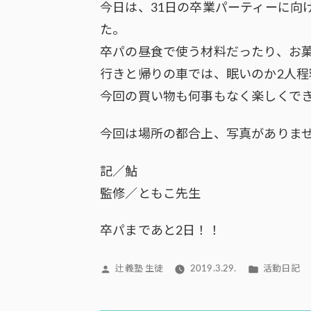
今日は、31日の卒業パーティーに向
た。
卒パの昼食で使う材料だったり、お
行きと帰りの車では、眠いのか2人程寝て
今回の買い物も何事もなく楽しくで
今回は場所の都合上、写真がありま
記／鮎
監修／ともこ先生
卒パまであと2日！！
投
カ
辻義塾 生徒
2019.3.29.
活動日記
稿
テ
者:
ゴ