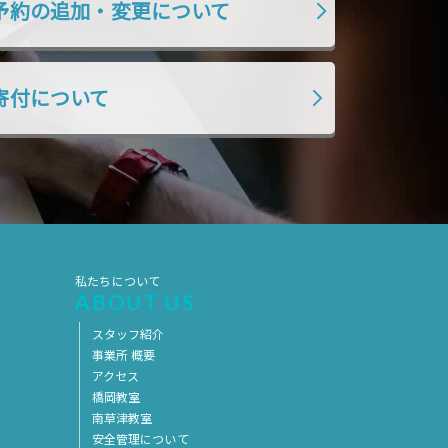
予約の追加・変更について
2021年9月
2021年8月
2021年7月
2021年6月
2021年5月
2021年4月
寄付について
2021年3月
2021年2月
2021年1月
2020年12月
2020年11月
2020年10月
2020年9月
2020年8月
2020年7月
2020年6月
私たちについて
2020年5月
2020年4月
ABOUT US
2020年3月
2020年2月
スタッフ紹介
事業所 概要
2020年1月
2019年12月
アクセス
2019年11月
2019年10月
橋岡教室
南草津教室
2019年9月
2019年8月
安全管理について