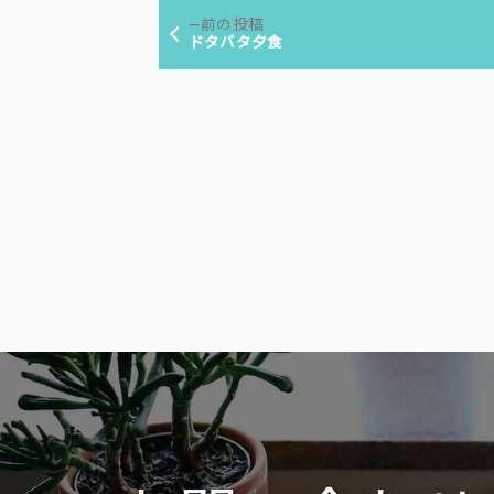
投
リ
前
前の投稿
ー:
稿
の
ドタバタ夕食
投
ナ
稿:
ビ
ゲ
ー
シ
ョ
ン