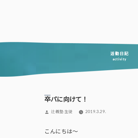
コ
ン
テ
ン
ツ
へ
活動日記
activity
ス
キ
ッ
プ
卒パに向けて！
投
辻義塾 生徒
2019.3.29.
稿
者:
こんにちは～