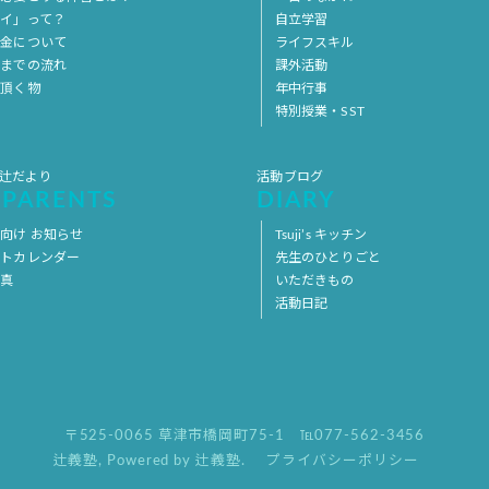
イ」って？
自立学習
料金について
ライフスキル
用までの流れ
課外活動
意頂く物
年中行事
特別授業・SST
 辻だより
活動ブログ
 PARENTS
DIARY
向け お知らせ
Tsuji’s キッチン
ントカレンダー
先生のひとりごと
写真
いただきもの
活動日記
〒525-0065 草津市橋岡町75-1
℡077-562-3456
辻義塾
,
Powered by 辻義塾.
プライバシーポリシー