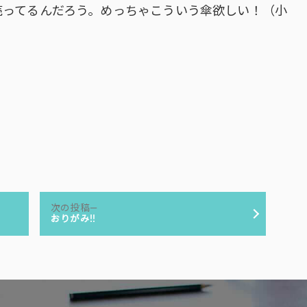
売ってるんだろう。めっちゃこういう傘欲しい！（小
次
次の投稿
の
おりがみ!!
投
稿: