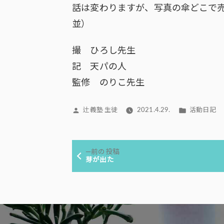
話は変わりますが、写真の傘どこで
並）
撮 ひろし先生
記 天パの人
監修 のりこ先生
投
カ
辻義塾 生徒
2021.4.29.
活動日記
稿
テ
者:
ゴ
投
リ
前
前の投稿
ー:
稿
の
芽が出た
投
ナ
稿:
ビ
ゲ
ー