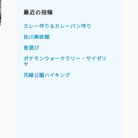
2023年11月
2023年10月
2023年9月
最近の投稿
2023年8月
2023年7月
2023年6月
カレー作り＆カレーパン作り
2023年5月
2023年4月
佐川美術館
2023年3月
2023年2月
昔遊び
2023年1月
2022年12月
ポケモンウォークラリー・サイゼリ
ヤ
2022年11月
2022年10月
花緑公園ハイキング
2022年9月
2022年8月
2022年7月
2022年6月
2022年5月
2022年4月
2022年3月
2022年2月
2022年1月
2021年12月
2021年11月
2021年10月