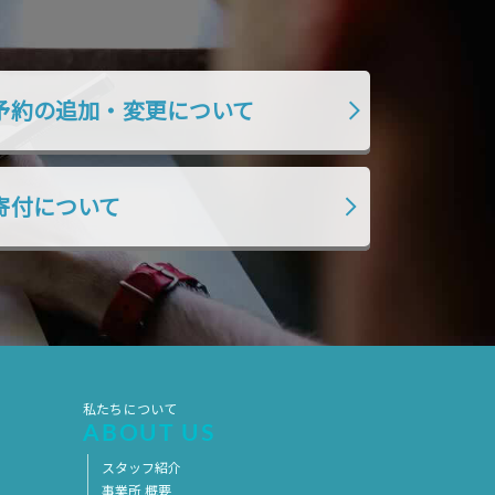
2019年7月
2019年6月
2019年5月
2019年4月
2019年3月
2019年2月
予約の追加・変更について
2019年1月
2018年12月
2018年11月
2018年10月
寄付について
2018年9月
2018年8月
2018年7月
2018年6月
2018年5月
2018年4月
2018年3月
2018年2月
2018年1月
2017年12月
2017年11月
2017年10月
私たちについて
ABOUT US
2017年9月
2017年8月
スタッフ紹介
2017年7月
2017年6月
事業所 概要