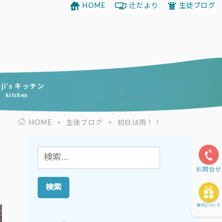
HOME
辻だより
生徒ブログ
uji’s キッチン
kitchen
HOME
>
生徒ブログ
>
初日は雨！！
検
索:
お問合せ
寄付について