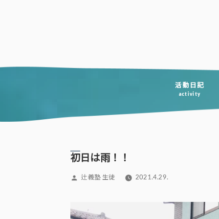
コ
ン
テ
ン
ツ
へ
活動日記
activity
ス
キ
ッ
プ
初日は雨！！
投
辻義塾 生徒
2021.4.29.
稿
者: