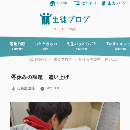
HOME
辻だより
生徒ブログ
コ
ン
テ
ン
tsuji-full days
ツ
へ
活動日記
いただきもの
先生のひとりごと
Tsuji’s キ
activity
gift
teacher
kitchen
ス
HOME
>
生徒ブログ
>
冬休みの課題 追い上げ
キ
ッ
プ
冬休みの課題 追い上げ
投
辻義塾 生徒
2020.1.8.
稿
者: