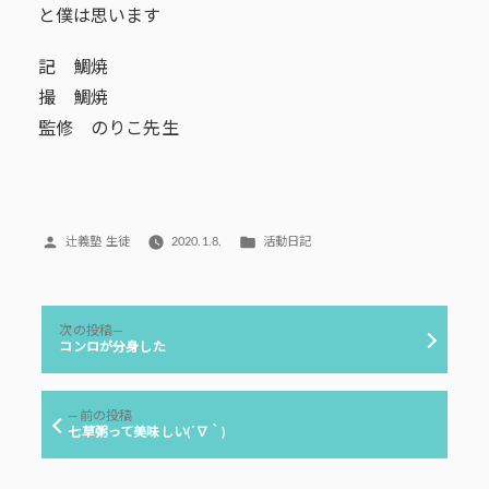
と僕は思います
記 鯛焼
撮 鯛焼
監修 のりこ先生
投
カ
辻義塾 生徒
2020.1.8.
活動日記
稿
テ
者:
ゴ
リ
投
ー:
次
次の投稿
稿
の
コンロが分身した
投
ナ
稿:
ビ
前
前の投稿
ゲ
の
七草粥って美味しい(´∇｀)
投
ー
稿:
シ