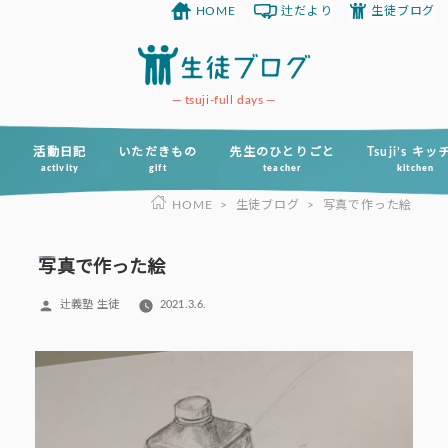
HOME
辻だより
生徒ブログ
コ
ン
テ
ン
tsuji-full days
ツ
へ
活動日記
いただきもの
先生のひとりごと
Tsuji’s キ
activity
gift
teacher
kitchen
ス
HOME
>
生徒ブログ
>
写真で作った絵
キ
ッ
プ
写真で作った絵
投
辻義塾 生徒
2021.3.6.
稿
者: