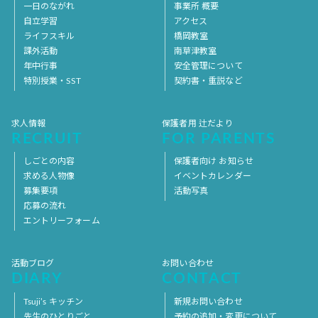
一日のながれ
事業所 概要
自立学習
アクセス
ライフスキル
橋岡教室
課外活動
南草津教室
年中行事
安全管理について
特別授業・SST
契約書・重説など
求人情報
保護者用 辻だより
RECRUIT
FOR PARENTS
しごとの内容
保護者向け お知らせ
求める人物像
イベントカレンダー
募集要項
活動写真
応募の流れ
エントリーフォーム
活動ブログ
お問い合わせ
DIARY
CONTACT
Tsuji’s キッチン
新規お問い合わせ
先生のひとりごと
予約の追加・変更について