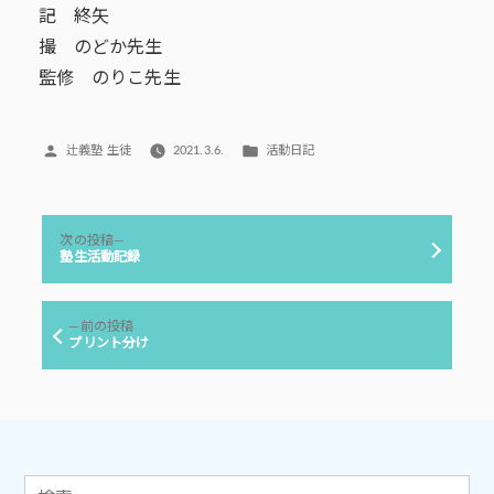
記 終矢
撮 のどか先生
監修 のりこ先生
投
カ
辻義塾 生徒
2021.3.6.
活動日記
稿
テ
者:
ゴ
リ
投
ー:
次
次の投稿
稿
の
塾生活動記録
投
ナ
稿:
ビ
前
前の投稿
ゲ
の
プリント分け
投
ー
稿:
シ
ョ
ン
検