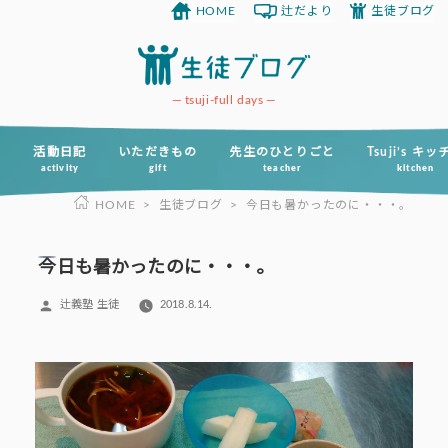
HOME
辻だより
生徒ブログ
コ
ン
テ
ン
tsuji-full days
ツ
へ
活動日記
いただきもの
先生のひとりごと
Tsuji’s キ
activity
gift
teacher
kitchen
ス
HOME
>
生徒ブログ
>
今日も暑かったのに・・・。
キ
ッ
プ
今日も暑かったのに・・・。
投
辻義塾 生徒
2018.8.14.
稿
者: