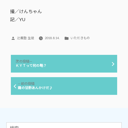
撮／けんちゃん
記／YU
投
カ
辻義塾 生徒
2018.8.14.
いただきもの
稿
テ
者:
ゴ
リ
投
ー:
次
次の投稿
稿
の
ＫＹＴって何の略？
投
ナ
稿:
ビ
前
前の投稿
ゲ
の
鶏の甘酢あんかけだ♪
投
ー
稿:
シ
ョ
ン
検