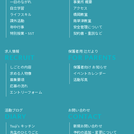
一日のながれ
事業所 概要
自立学習
アクセス
ライフスキル
橋岡教室
課外活動
南草津教室
年中行事
安全管理について
特別授業・SST
契約書・重説など
求人情報
保護者用 辻だより
RECRUIT
FOR PARENTS
しごとの内容
保護者向け お知らせ
求める人物像
イベントカレンダー
募集要項
活動写真
応募の流れ
エントリーフォーム
活動ブログ
お問い合わせ
DIARY
CONTACT
Tsuji’s キッチン
新規お問い合わせ
先生のひとりごと
予約の追加・変更について