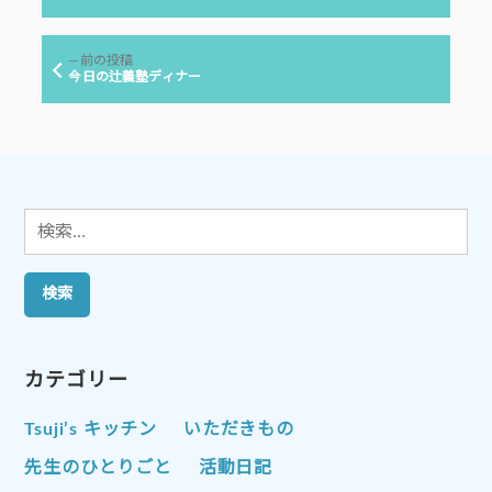
投
ナ
稿:
ビ
前
前の投稿
ゲ
の
今日の辻義塾ディナー
投
ー
稿:
シ
ョ
ン
検
索:
カテゴリー
Tsuji’s キッチン
いただきもの
先生のひとりごと
活動日記