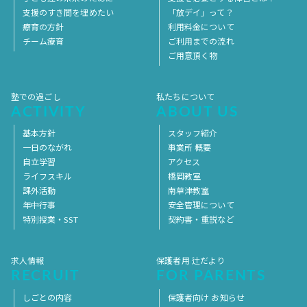
支援のすき間を埋めたい
「放デイ」って？
療育の方針
利用料金について
チーム療育
ご利用までの流れ
ご用意頂く物
塾での過ごし
私たちについて
ACTIVITY
ABOUT US
基本方針
スタッフ紹介
一日のながれ
事業所 概要
自立学習
アクセス
ライフスキル
橋岡教室
課外活動
南草津教室
年中行事
安全管理について
特別授業・SST
契約書・重説など
求人情報
保護者用 辻だより
RECRUIT
FOR PARENTS
しごとの内容
保護者向け お知らせ