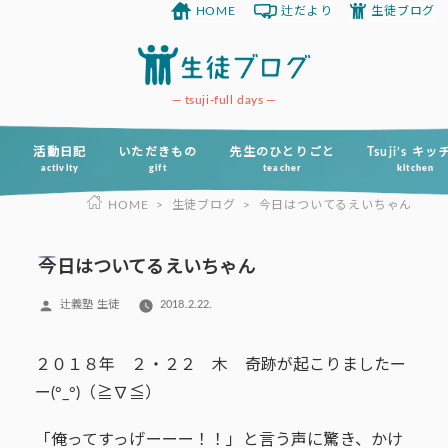
HOME
辻だより
生徒ブログ
コ
ン
テ
ン
tsuji-full days
ツ
へ
活動日記
いただきもの
先生のひとりごと
Tsuji’s キ
activity
gift
teacher
kitchen
ス
HOME
>
生徒ブログ
>
今日はついてるえいちゃん
キ
ッ
プ
今日はついてるえいちゃん
投
辻義塾 生徒
2018.2.22.
稿
者:
２０１８年 ２・２２ 木 奇跡が起こりましたー
ー(°_°)（≧∇≦）
「俺ってすっげーーー！！」と言う声に驚き、かけ