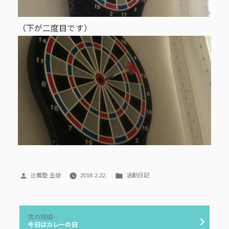
（下が二度目です）
投
カ
辻義塾 生徒
2018.2.22.
活動日記
稿
テ
者:
ゴ
リ
投
ー:
次
次の投稿
稿
の
今日はカレーの日