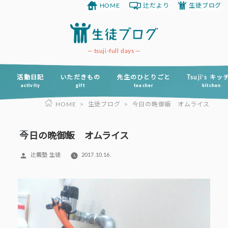
HOME
辻だより
生徒ブログ
コ
ン
テ
ン
tsuji-full days
ツ
へ
活動日記
いただきもの
先生のひとりごと
Tsuji’s キ
activity
gift
teacher
kitchen
ス
HOME
>
生徒ブログ
>
今日の晩御飯 オムライス
キ
ッ
プ
今日の晩御飯 オムライス
投
辻義塾 生徒
2017.10.16.
稿
者: