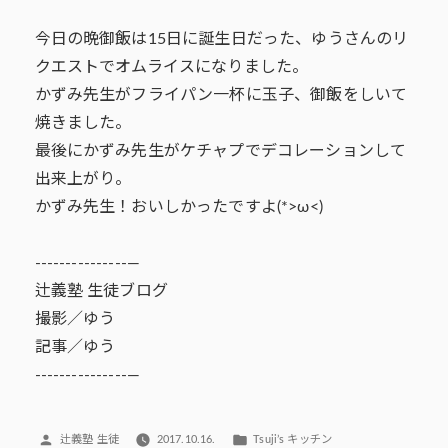
今日の晩御飯は15日に誕生日だった、ゆうさんのリ
クエストでオムライスになりました。
かずみ先生がフライパン一杯に玉子、御飯をしいて
焼きました。
最後にかずみ先生がケチャプでデコレーションして
出来上がり。
かずみ先生！おいしかったですよ(*>ω<)
---------------—
辻義塾 生徒ブログ
撮影／ゆう
記事／ゆう
---------------—
投
カ
辻義塾 生徒
2017.10.16.
Tsuji’s キッチン