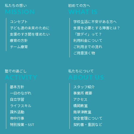
私たちの想い
初めての方へ
MISSION
WHAT IS
コンセプト
学校生活に不安がある方へ
子ども達の未来のために
支援を必要とする障害とは？
支援のすき間を埋めたい
「放デイ」って？
療育の方針
利用料金について
チーム療育
ご利用までの流れ
ご用意頂く物
塾での過ごし
私たちについて
ACTIVITY
ABOUT US
基本方針
スタッフ紹介
一日のながれ
事業所 概要
自立学習
アクセス
ライフスキル
橋岡教室
課外活動
南草津教室
年中行事
安全管理について
特別授業・SST
契約書・重説など