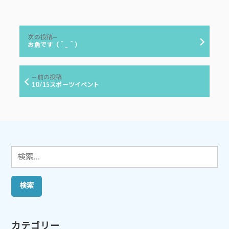
稿
テ
者:
ゴ
リ
投
ー:
次
次の投稿
稿
の
お魚です（＾_＾）
投
ナ
稿:
ビ
前
前の投稿
ゲ
の
10/15スポーツイベント
投
ー
稿:
シ
ョ
ン
検
索:
カテゴリー