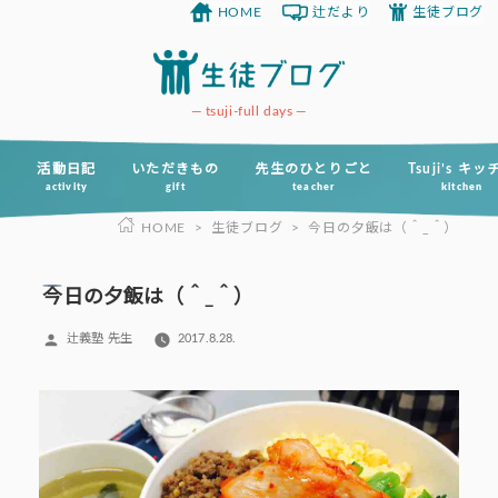
HOME
辻だより
生徒ブログ
コ
ン
テ
ン
tsuji-full days
ツ
へ
活動日記
いただきもの
先生のひとりごと
Tsuji’s キ
activity
gift
teacher
kitchen
ス
HOME
>
生徒ブログ
>
今日の夕飯は（＾_＾）
キ
ッ
プ
今日の夕飯は（＾_＾）
投
辻義塾 先生
2017.8.28.
稿
者: