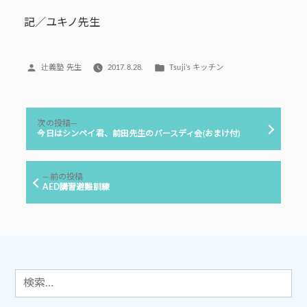
記／ユキノ先生
投
カ
辻義塾 先生
2017.8.28.
Tsuji’s キッチン
稿
テ
者:
ゴ
リ
投
ー:
次
次の投稿
稿
の
今日はシンペイ君、前田先生のバースディ会(おまけ付)
投
ナ
稿:
ビ
前
前の投稿
ゲ
の
AED講習避難訓練
投
ー
稿:
シ
ョ
ン
検
索: