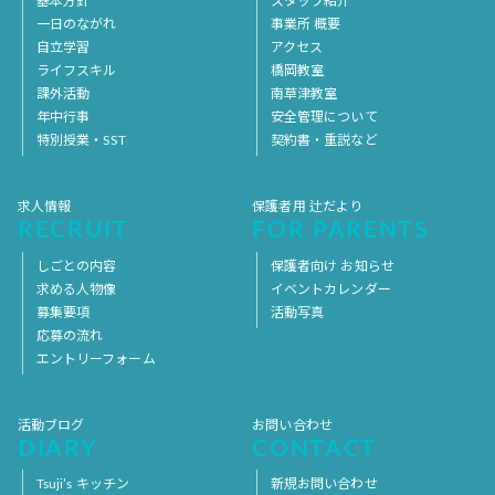
基本方針
スタッフ紹介
一日のながれ
事業所 概要
自立学習
アクセス
ライフスキル
橋岡教室
課外活動
南草津教室
年中行事
安全管理について
特別授業・SST
契約書・重説など
求人情報
保護者用 辻だより
RECRUIT
FOR PARENTS
しごとの内容
保護者向け お知らせ
求める人物像
イベントカレンダー
募集要項
活動写真
応募の流れ
エントリーフォーム
活動ブログ
お問い合わせ
DIARY
CONTACT
Tsuji’s キッチン
新規お問い合わせ