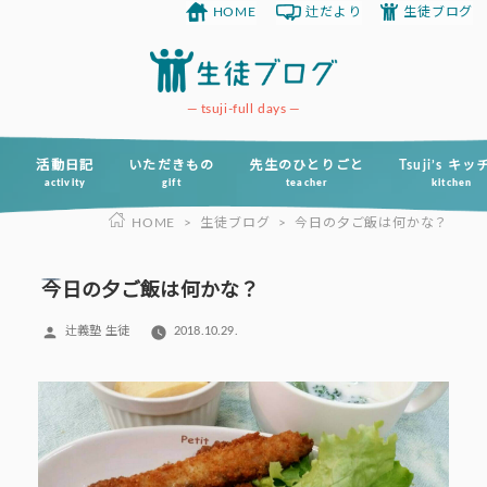
HOME
辻だより
生徒ブログ
コ
ン
テ
ン
tsuji-full days
ツ
へ
活動日記
いただきもの
先生のひとりごと
Tsuji’s キ
activity
gift
teacher
kitchen
ス
HOME
>
生徒ブログ
>
今日の夕ご飯は何かな？
キ
ッ
プ
今日の夕ご飯は何かな？
投
辻義塾 生徒
2018.10.29.
稿
者: