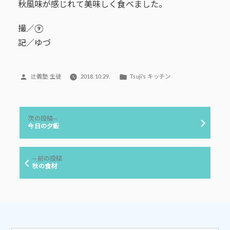
秋風味が感じれて美味しく食べました。
撮／⑨
記／ゆづ
投
カ
辻義塾 生徒
2018.10.29.
Tsuji’s キッチン
稿
テ
者:
ゴ
リ
投
ー:
次
次の投稿
稿
の
今日の夕飯
投
ナ
稿:
ビ
前
前の投稿
ゲ
の
秋の食材
投
ー
稿:
シ
ョ
ン