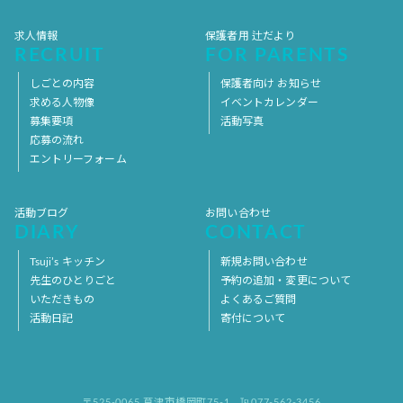
求人情報
保護者用 辻だより
RECRUIT
FOR PARENTS
しごとの内容
保護者向け お知らせ
求める人物像
イベントカレンダー
募集要項
活動写真
応募の流れ
エントリーフォーム
活動ブログ
お問い合わせ
DIARY
CONTACT
Tsuji’s キッチン
新規お問い合わせ
先生のひとりごと
予約の追加・変更について
いただきもの
よくあるご質問
活動日記
寄付について
〒525-0065 草津市橋岡町75-1
℡077-562-3456