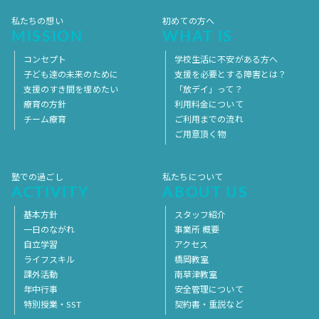
私たちの想い
初めての方へ
MISSION
WHAT IS
コンセプト
学校生活に不安がある方へ
子ども達の未来のために
支援を必要とする障害とは？
支援のすき間を埋めたい
「放デイ」って？
療育の方針
利用料金について
チーム療育
ご利用までの流れ
ご用意頂く物
塾での過ごし
私たちについて
ACTIVITY
ABOUT US
基本方針
スタッフ紹介
一日のながれ
事業所 概要
自立学習
アクセス
ライフスキル
橋岡教室
課外活動
南草津教室
年中行事
安全管理について
特別授業・SST
契約書・重説など