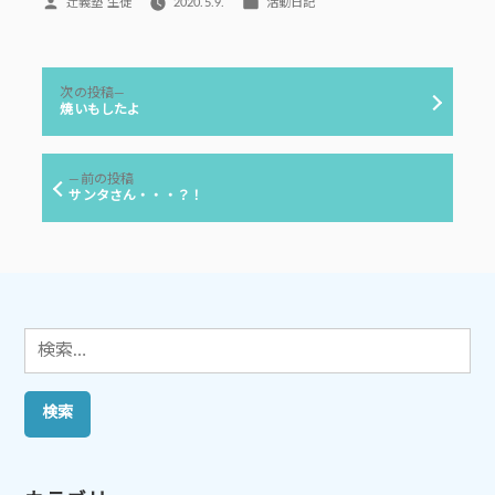
投
カ
辻義塾 生徒
2020.5.9.
活動日記
稿
テ
者:
ゴ
リ
投
ー:
次
次の投稿
稿
の
焼いもしたよ
投
ナ
稿:
ビ
前
前の投稿
ゲ
の
サンタさん・・・？！
投
ー
稿:
シ
ョ
ン
検
索: