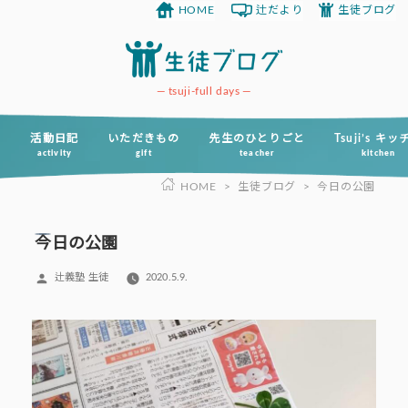
HOME
辻だより
生徒ブログ
コ
ン
テ
ン
tsuji-full days
ツ
へ
活動日記
いただきもの
先生のひとりごと
Tsuji’s キ
activity
gift
teacher
kitchen
ス
HOME
>
生徒ブログ
>
今日の公園
キ
ッ
プ
今日の公園
投
辻義塾 生徒
2020.5.9.
稿
者: