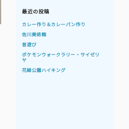
2023年11月
2023年10月
2023年9月
最近の投稿
2023年8月
2023年7月
2023年6月
カレー作り＆カレーパン作り
2023年5月
2023年4月
佐川美術館
2023年3月
2023年2月
昔遊び
2023年1月
2022年12月
ポケモンウォークラリー・サイゼリ
ヤ
2022年11月
2022年10月
花緑公園ハイキング
2022年9月
2022年8月
2022年7月
2022年6月
2022年5月
2022年4月
2022年3月
2022年2月
2022年1月
2021年12月
2021年11月
2021年10月