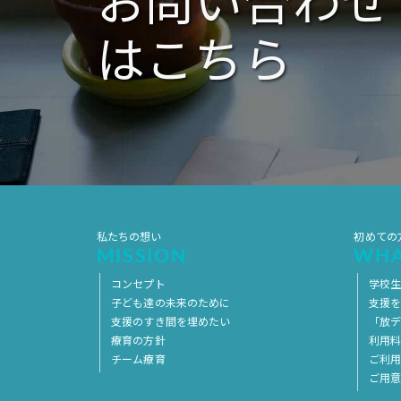
お問い合わせ
はこちら
私たちの想い
初めての
MISSION
WHA
コンセプト
学校
子ども達の未来のために
支援
支援のすき間を埋めたい
「放デ
療育の方針
利用
チーム療育
ご利
ご用