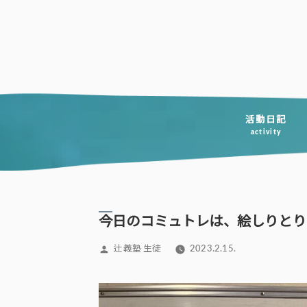
コ
ン
テ
ン
ツ
へ
活動日記
activity
ス
キ
ッ
プ
今日のコミュトレは、絵しりとり
投
辻義塾 生徒
2023.2.15.
稿
者: