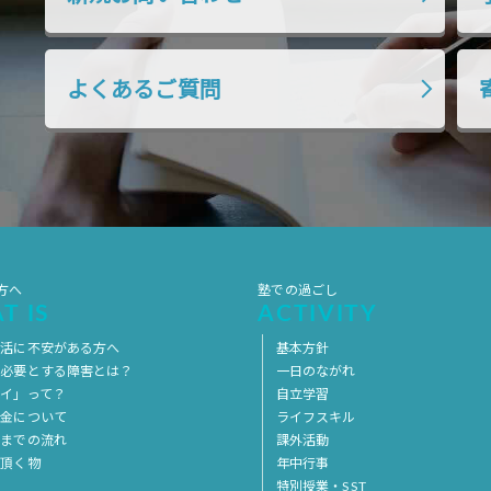
よくあるご質問
方へ
塾での過ごし
T IS
ACTIVITY
生活に不安がある方へ
基本方針
を必要とする障害とは？
一日のながれ
イ」って？
自立学習
料金について
ライフスキル
用までの流れ
課外活動
意頂く物
年中行事
特別授業・SST