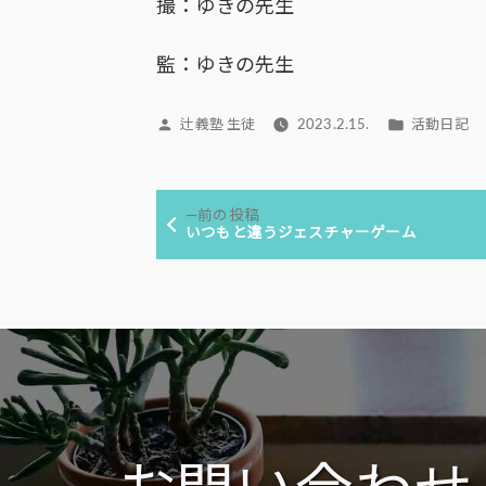
撮：ゆきの先生
監：ゆきの先生
投
カ
辻義塾 生徒
2023.2.15.
活動日記
稿
テ
者:
ゴ
投
リ
前
前の投稿
ー:
稿
の
いつもと違うジェスチャーゲーム
投
ナ
稿:
ビ
ゲ
ー
シ
ョ
ン