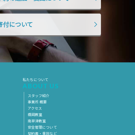
2019年7月
2019年6月
2019年5月
2019年4月
寄付について
2019年3月
2019年2月
2019年1月
2018年12月
2018年11月
2018年10月
2018年9月
2018年8月
2018年7月
2018年6月
2018年5月
2018年4月
私たちについて
ABOUT US
2018年3月
2018年2月
スタッフ紹介
2018年1月
2017年12月
事業所 概要
アクセス
2017年11月
2017年10月
橋岡教室
南草津教室
2017年9月
2017年8月
安全管理について
2017年7月
2017年6月
契約書・重説など