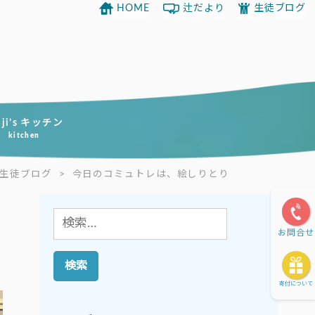
HOME
辻だより
生徒ブログ
uji’s キッチン
kitchen
生徒ブログ
>
今日のコミュトレは、絵しりとり
検
お問合せ
索:
寄付について