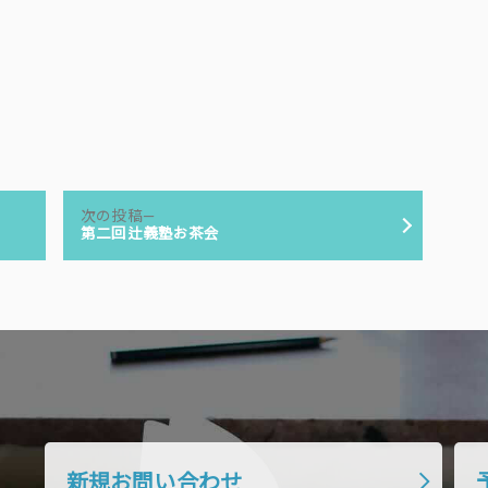
次
次の投稿
の
第二回辻義塾お茶会
投
稿:
新規お問い合わせ