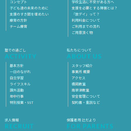
コンセプト
学校生活に不安がある方へ
子ども達の未来のために
支援を必要とする障害とは？
支援のすき間を埋めたい
「放デイ」って？
療育の方針
利用料金について
チーム療育
ご利用までの流れ
ご用意頂く物
塾での過ごし
私たちについて
ACTIVITY
ABOUT US
基本方針
スタッフ紹介
一日のながれ
事業所 概要
自立学習
アクセス
ライフスキル
橋岡教室
課外活動
南草津教室
年中行事
安全管理について
特別授業・SST
契約書・重説など
求人情報
保護者用 辻だより
RECRUIT
FOR PARENTS