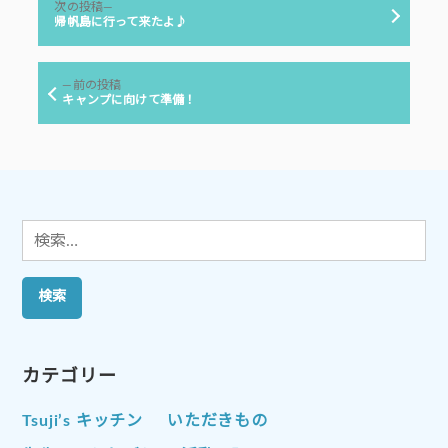
ー:
次
次の投稿
稿
の
帰帆島に行って来たよ♪
投
ナ
稿:
ビ
前
前の投稿
ゲ
の
キャンプに向けて準備！
投
ー
稿:
シ
ョ
ン
検
索:
カテゴリー
Tsuji’s キッチン
いただきもの