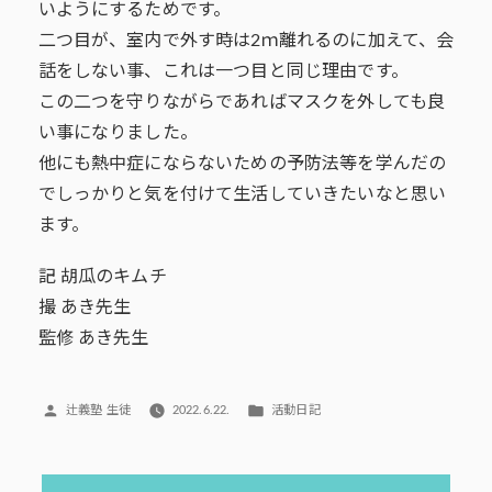
いようにするためです。
二つ目が、室内で外す時は2ｍ離れるのに加えて、会
話をしない事、これは一つ目と同じ理由です。
この二つを守りながらであればマスクを外しても良
い事になりました。
他にも熱中症にならないための予防法等を学んだの
でしっかりと気を付けて生活していきたいなと思い
ます。
記 胡瓜のキムチ
撮 あき先生
監修 あき先生
投
カ
辻義塾 生徒
2022.6.22.
活動日記
稿
テ
者:
ゴ
リ
投