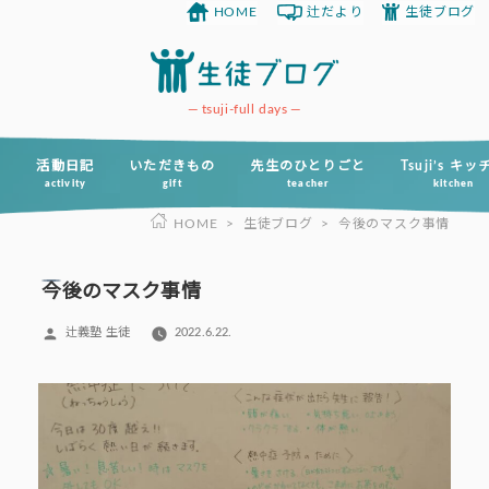
HOME
辻だより
生徒ブログ
コ
ン
テ
ン
tsuji-full days
ツ
へ
活動日記
いただきもの
先生のひとりごと
Tsuji’s キ
activity
gift
teacher
kitchen
ス
HOME
>
生徒ブログ
>
今後のマスク事情
キ
ッ
プ
今後のマスク事情
投
辻義塾 生徒
2022.6.22.
稿
者: